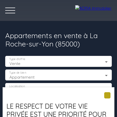
Appartements en vente à La
Roche-sur-Yon (85000)
Type d'offre
Vente
Accueil
Acheter
Louer
Vendre
Programmes Neufs
C
Type de bien
Appartement
Localisation
La Roche-sur-Yon (85000)
Estimez votre bien
Budget max (€)
LE RESPECT DE VOTRE VIE
PRIVÉE EST UNE PRIORITÉ POUR
Surface min (m²)