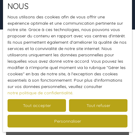
NOUS
Rechercher
Nous utilisons des cookies afin de vous offrir une
expérience optimale et une communication pertinente sur
notre site. Grace à ces technologies, nous pouvons vous
proposer du contenu en rapport avec vos centres d'intérêt.
Ils nous permettent également d'améliorer la qualité de nos
Trier par
Créer une alerte
Pertinence
services et la convivialité de notre site internet. Nous
utiliserons uniquement les données personnelles pour
lesquelles vous avez donné votre accord. Vous pouvez les
modifier à n'importe quel moment via la rubrique ″Gérer les
Coup de cœur
cookies″ en bas de notre site, à l'exception des cookies
essentiels à son fonctionnement. Pour plus d'informations
sur vos données personnelles, veuillez consulter
notre politique de confidentialité
.
Tout accepter
Tout refuser
Personnaliser
225 500
€