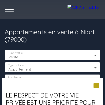
Appartements en vente à Niort
(79000)
Type d'offre
Vente
Accueil
Acheter
Louer
Vendre
Programmes Neufs
C
Type de bien
Appartement
Localisation
Niort (79000)
Estimez votre bien
Budget max (€)
LE RESPECT DE VOTRE VIE
PRIVÉE EST UNE PRIORITÉ POUR
Surface min (m²)