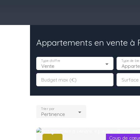
Appartements en vente à P
il
Acheter
Louer
Vendre
Programmes Neufs
Contact
Type d'offre
Type de bie
Vente
Appart
Budget max (€)
Surface
Trier par
Pertinence
Coup de cœu