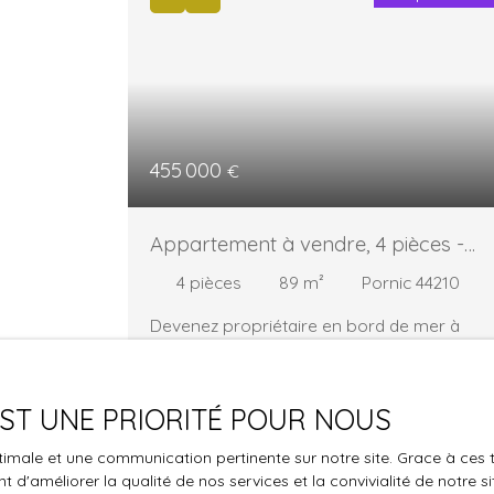
455 000
€
Appartement à vendre, 4 pièces -
Pornic 44210
4
pièces
89
m²
Pornic 44210
Devenez propriétaire en bord de mer à
Pornic – Travaux en cours Au cœur de la Cô
de Jade, dans l’une des stations balnéaires
les plus prisées de l’Atlantique, découvrez la
 EST UNE PRIORITÉ POUR NOUS
résidence Villa Maria, une adresse rare en
centre-ville de Pornic, à moins d’un kilomètr
optimale et une communication pertinente sur notre site. Grace à c
du cœur historique et au pied du casino.
Coup de cœu
 d'améliorer la qualité de nos services et la convivialité de notre s