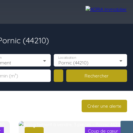
ornic (44210)
Avis Clients
Recrutement
Nos Agences
n
Localisation
ement
Pornic (44210)
Rechercher
 min (m²)
Créer une alerte
r
Coup de cœur