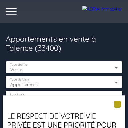
Appartements en vente à
Talence (33400)
Type d'offre
Vente
Accueil
Acheter
Louer
Vendre
Programmes Neufs
C
Type de bien
Appartement
Localisation
Talence (33400)
Estimez votre bien
Budget max (€)
LE RESPECT DE VOTRE VIE
PRIVÉE EST UNE PRIORITÉ POUR
Surface min (m²)