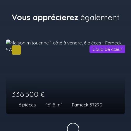
Vous apprécierez
également
Coup de cœur
336 500
€
6
pièces
161.8
m²
Fameck 57290