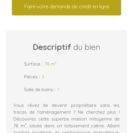
Faire votre demande de crédit en ligne
Descriptif
du bien
Surface
:
78
m²
Pièces
:
3
Salle de bains
:
1
​Vous rêvez de devenir propriétaire sans les
tracas de l'aménagement ? Ne cherchez plus !
Découvrez cette superbe maison mitoyenne de
78 m², située dans un lotissement calme. Alliant
confort moderne et performance énergétique,