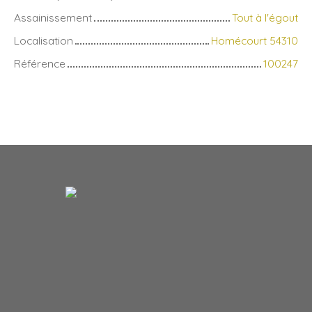
Assainissement
Tout à l'égout
Localisation
Homécourt 54310
Référence
100247