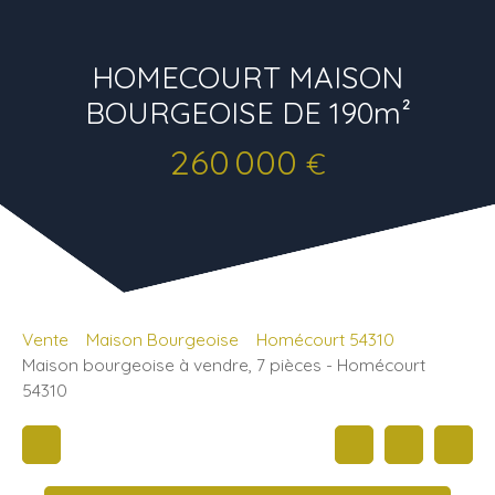
HOMECOURT MAISON
BOURGEOISE DE 190m²
260 000
€
Vente
Maison Bourgeoise
Homécourt 54310
Maison bourgeoise à vendre, 7 pièces - Homécourt
54310