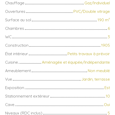
Chauffage
Gaz/Individuel
Ouvertures
PVC/Double vitrage
Surface au sol
190
m²
Chambres
6
WC
3
Construction
1905
État intérieur
Petits travaux à prévoir
Cuisine
Aménagée et équipée/Indépendante
Ameublement
Non meublé
Vue
Jardin, terrasse
Exposition
Est
Stationnement extérieur
10
Cave
Oui
Niveaux (RDC inclus)
5