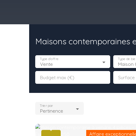
Maisons contemporaines en
il
Acheter
Louer
Vendre
Programmes Neufs
Contact
Type d'offre
Type de bie
Vente
Maison 
Budget max (€)
Surface
Trier par
Pertinence
Affaire exceptionnell