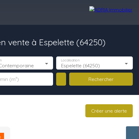
 vente à Espelette (64250)
Avis Clients
Recrutement
Nos Agences
n
Localisation
Contemporaine
Espelette (64250)
Rechercher
 min (m²)
Créer une alerte
e