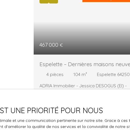
467 000
€
Espelette – Dernières maisons neuv
au cœur du Pays Basque
4
pièces
104
m²
Espelette 64250
ADRIA Immobilier - Jessica DESOGUS (EI) -
06. 25. 18. 68. 25 Au cœur des collines
basques, Espelette séduit par son
authenticité, son art de vivre et son
 EST UNE PRIORITÉ POUR NOUS
environnement privilégié. Le Domaine
Harriaga profite d’un emplacement
optimale et une communication pertinente sur notre site. Grace à c
recherché, à proximité immédiate des école
 d'améliorer la qualité de nos services et la convivialité de notre s