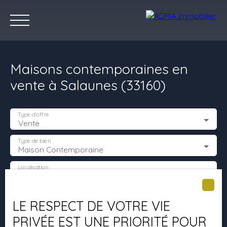
Maisons contemporaines en
vente à Salaunes (33160)
Type d'offre
Vente
Accueil
Acheter
Louer
Vendre
Programmes Neufs
C
Type de bien
Maison Contemporaine
Localisation
Salaunes (33160)
Estimez votre bien
Budget max (€)
LE RESPECT DE VOTRE VIE
PRIVÉE EST UNE PRIORITÉ POUR
Surface min (m²)