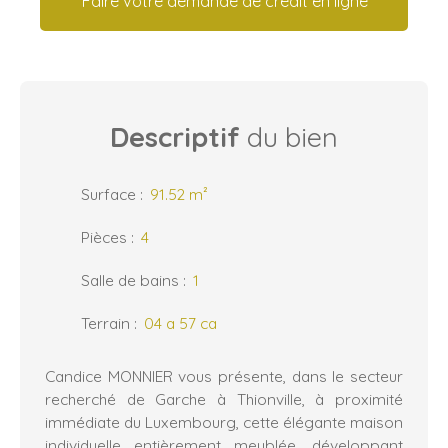
Faire votre demande de crédit en ligne
Descriptif
du bien
Surface
:
91.52
m²
Pièces
:
4
Salle de bains
:
1
Terrain
:
04 a 57 ca
Candice MONNIER vous présente, dans le secteur
recherché de Garche à Thionville, à proximité
immédiate du Luxembourg, cette élégante maison
individuelle entièrement meublée, développant