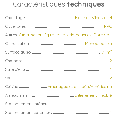
Caractéristiques
techniques
Chauffage
Electrique/Individuel
Ouvertures
PVC
Autres
Climatisation, Équipements domotiques, Fibre optique, Portail motorisé, Système d'alarme, Visiophone
Climatisation
Monobloc fixe
Surface au sol
171
m²
Chambres
2
Salle d'eau
1
WC
2
Cuisine
Aménagée et équipée/Américaine
Ameublement
Entièrement meublé
Stationnement intérieur
1
Stationnement extérieur
4