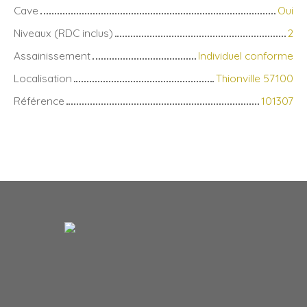
Cave
Oui
Niveaux (RDC inclus)
2
Assainissement
Individuel conforme
Localisation
Thionville 57100
Référence
101307