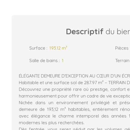
Descriptif
du bie
Surface
:
193.12
m²
Pièces
Salle de bains
:
1
Terrain
ÉLÉGANTE DEMEURE D'EXCEPTION AU CŒUR D'UN ÉCRI
Habitable et une surface sol de 287.97 m² – TERRAIN D
Découvrez une propriété rare où prestige, confort e
harmonieusement pour offrir un cadre de vie excepti
Nichée dans un environnement privilégié et prés
demeure de 193,12 m² habitables, entièrement rén
avec élégance le charme intemporel des années 1
modernes les plus recherchées.
Dès l'entrée, vous serez séduit par les volumes gé