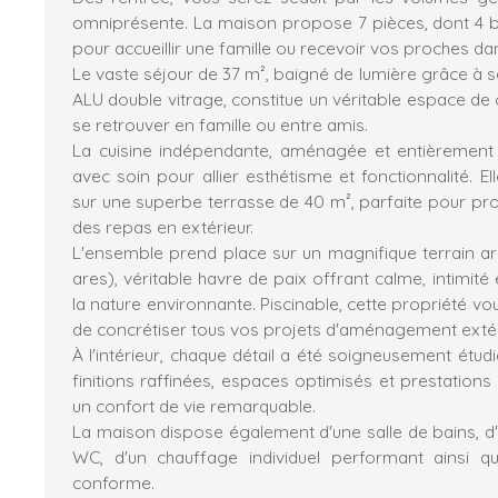
omniprésente. La maison propose 7 pièces, dont 4 b
pour accueillir une famille ou recevoir vos proches da
Le vaste séjour de 37 m², baigné de lumière grâce à 
ALU double vitrage, constitue un véritable espace de co
se retrouver en famille ou entre amis.
La cuisine indépendante, aménagée et entièrement
avec soin pour allier esthétisme et fonctionnalité. El
sur une superbe terrasse de 40 m², parfaite pour pro
des repas en extérieur.
L'ensemble prend place sur un magnifique terrain ar
ares), véritable havre de paix offrant calme, intimit
la nature environnante. Piscinable, cette propriété 
de concrétiser tous vos projets d'aménagement extér
À l'intérieur, chaque détail a été soigneusement étudi
finitions raffinées, espaces optimisés et prestation
un confort de vie remarquable.
La maison dispose également d'une salle de bains, d'
WC, d'un chauffage individuel performant ainsi q
conforme.