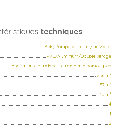
téristiques
techniques
Bois, Pompe à chaleur/Individuel
PVC/Aluminium/Double vitrage
Aspiration centralisée, Équipements domotiques
288
m²
37
m²
40
m²
4
1
2