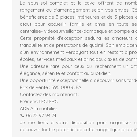
Le sous-sol complet et la cave offrent de nombr
rangement ou d'aménagement selon vos envies. Cô
bénéficierez de 3 places intérieures et de 5 places e
atout pour accueillir famille et amis en toute sé
centralisé- vidéosurveillance-domotique et pompe a c
Cette propriété d'exception séduira les amateurs
tranquillité et de prestations de qualité. Son emplac
d'un environnement verdoyant tout en restant à pr
écoles, services médicaux et principaux axes de com
Une adresse rare pour ceux qui recherchent un art d
élégance, sérénité et confort au quotidien.
Une opportunité exceptionnelle à découvrir sans tarde
Prix de vente : 595 000 € FAI
Contactez dès maintenant :
Frédéric LECLERC
ADRIA Immobilier
📞 06 72 97 94 74
Je me tiens à votre disposition pour organiser un
découvrir tout le potentiel de cette magnifique proprié