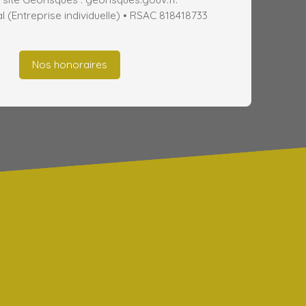
(Entreprise individuelle) • RSAC 818418733
Nos honoraires