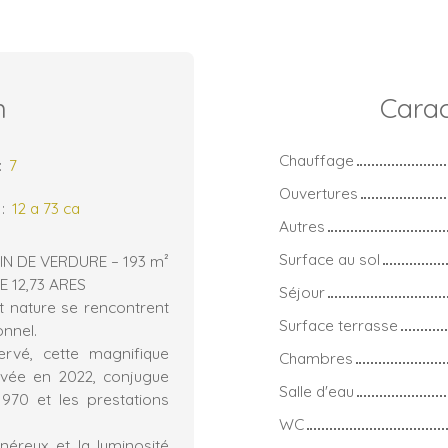
n
Carac
Chauffage
:
7
Ouvertures
:
12 a 73 ca
Autres
Surface au sol
N DE VERDURE – 193 m²
E 12,73 ARES
Séjour
t nature se rencontrent
Surface terrasse
onnel.
ervé, cette magnifique
Chambres
ovée en 2022, conjugue
Salle d'eau
970 et les prestations
WC
néreux et la luminosité