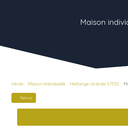
Maison indivi
Vente
Maison Individuelle
Hettange-Grande 57330
Ma
Retour