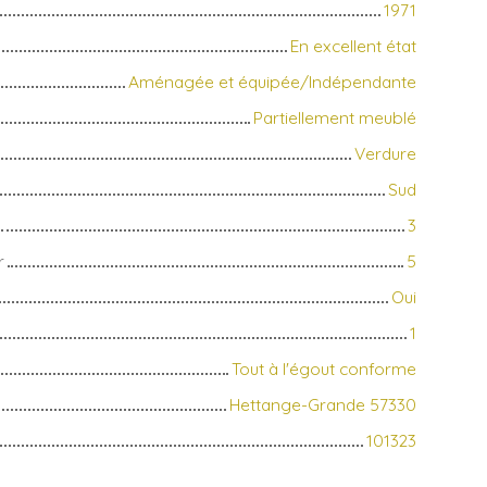
1971
En excellent état
Aménagée et équipée/Indépendante
Partiellement meublé
Verdure
Sud
3
r
5
Oui
1
Tout à l'égout conforme
Hettange-Grande 57330
101323