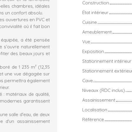
Construction
elles chambres, idéales
État intérieur
ns un confort absolu.
ses ouvertures en PVC et
Cuisine
nvivialité où il fait bon
Ameublement
 équipée, a été pensée
Vue
le s'ouvre naturellement
Exposition
fiter des beaux jours et
Stationnement intérieur
boré de 1 235 m² (12,35
Stationnement extérieu
é et une vue dégagée sur
vous permettra également
Cave
ieur.
Niveaux (RDC inclus)
é : matériaux de qualité,
Assainissement
s modernes garantissent
Localisation
une salle d'eau, de deux
Référence
ue d'un assainissement