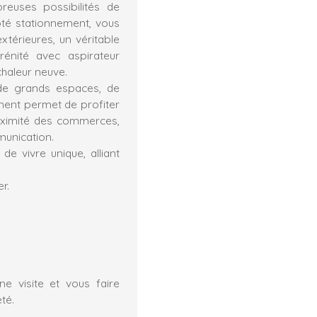
euses possibilités de
té stationnement, vous
xtérieures, un véritable
rénité avec aspirateur
haleur neuve.
 de grands espaces, de
ement permet de profiter
oximité des commerces,
munication.
e vivre unique, alliant
r.
e visite et vous faire
té.