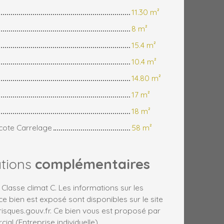
11.30 m²
8 m²
15.4 m²
10.4 m²
14.80 m²
17 m²
18 m²
 cote Carrelage
58 m²
ations
complémentaires
 Classe climat C. Les informations sur les
ce bien est exposé sont disponibles sur le site
risques.gouv.fr. Ce bien vous est proposé par
al (Entreprise individuelle).