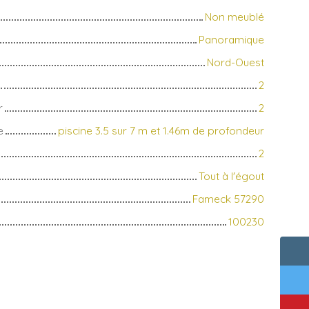
Non meublé
Panoramique
Nord-Ouest
2
r
2
e
piscine 3.5 sur 7 m et 1.46m de profondeur
2
Tout à l'égout
Fameck 57290
100230