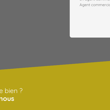
Agent commercial 
e bien ?
nous