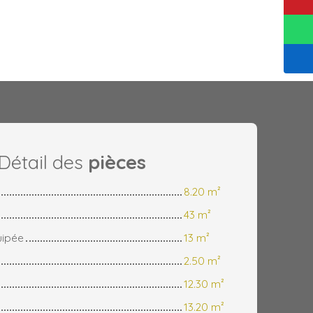
Détail des
pièces
8.20 m²
43 m²
uipée
13 m²
2.50 m²
12.30 m²
13.20 m²