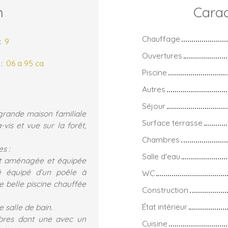
n
Carac
Chauffage
:
9
Ouvertures
:
06 a 95 ca
Piscine
Autres
Séjour
grande maison familiale
Surface terrasse
vis et vue sur la forêt,
Chambres
s :
Salle d'eau
ent aménagée et équipée
té équipé d’un poêle à
WC
e belle piscine chauffée
Construction
État intérieur
e salle de bain.
res dont une avec un
Cuisine