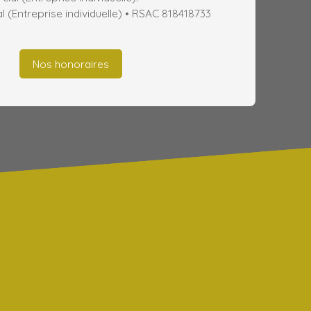
(Entreprise individuelle) • RSAC 818418733
Nos honoraires