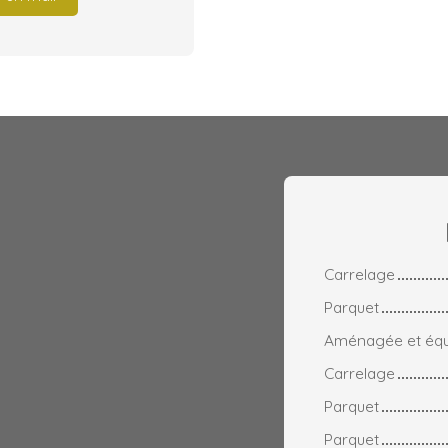
Carrelage
Parquet
Aménagée et éq
Carrelage
Parquet
Parquet