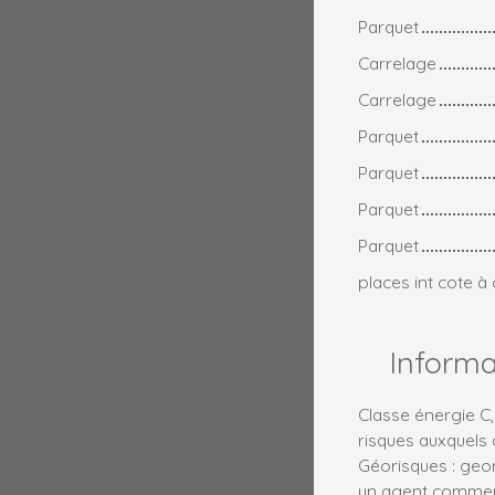
Parquet
Carrelage
Carrelage
Parquet
Parquet
Parquet
Parquet
places int cote à
Inform
Classe énergie C,
risques auxquels 
Géorisques : geo
un agent commerci