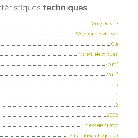
téristiques
techniques
Gaz/De ville
PVC/Double vitrage
Oui
Volets électriques
43
m²
36
m²
5
1
2
2002
En excellent état
Aménagée et équipée