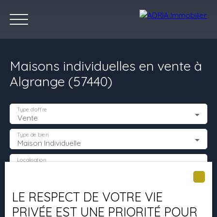
Maisons individuelles en vente à
Algrange (57440)
Type d'offre
Vente
Accueil
Acheter
Louer
Vendre
Programmes Neufs
C
Type de bien
Maison Individuelle
Localisation
Algrange (57440)
Estimez votre bien
Budget max (€)
LE RESPECT DE VOTRE VIE
PRIVÉE EST UNE PRIORITÉ POUR
Surface min (m²)