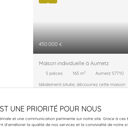
450 000
€
Maison individuelle à Aumetz
5
pièces
165
m²
Aumetz 57710
Idéalement située, découvrez cette maison
contemporaine aux prestations soignées.
Elle offre une entrée avec rangements, un
WC séparé et une vaste pièce de vie
 EST UNE PRIORITÉ POUR NOUS
lumineuse comprenant salon, salle à mang
et cuisine ouverte équipée, le tout avec un
optimale et une communication pertinente sur notre site. Grace à c
accès direct à la terrasse et au jardin.
 d'améliorer la qualité de nos services et la convivialité de notre s