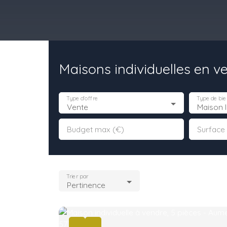
Maisons individuelles en v
il
Acheter
Louer
Vendre
Programmes Neufs
Contact
Type d'offre
Type de bie
Vente
Maison I
Budget max (€)
Surface
Trier par
Pertinence