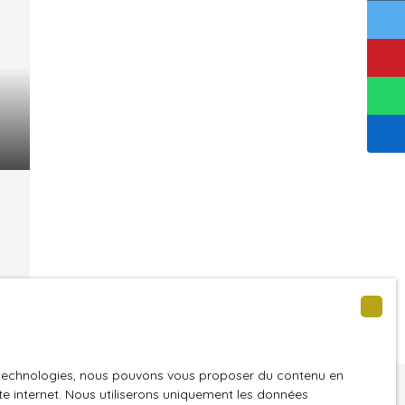
er
es technologies, nous pouvons vous proposer du contenu en
ite internet. Nous utiliserons uniquement les données