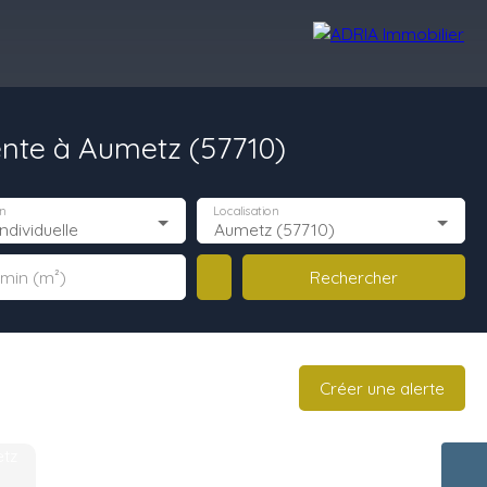
ente à Aumetz (57710)
Avis Clients
Recrutement
Nos Agences
n
Localisation
ndividuelle
Aumetz (57710)
Rechercher
 min (m²)
Créer une alerte