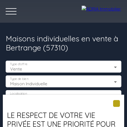
Maisons individuelles en vente à
Bertrange (57310)
Type d'offre
Vente
Accueil
Acheter
Louer
Vendre
Programmes Neufs
C
Type de bien
Maison Individuelle
Localisation
Bertrange (57310)
Estimez votre bien
Budget max (€)
LE RESPECT DE VOTRE VIE
PRIVÉE EST UNE PRIORITÉ POUR
Surface min (m²)