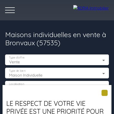
Maisons individuelles en vente à
Bronvaux (57535)
Type d'offre
Vente
Accueil
Acheter
Louer
Vendre
Programmes Neufs
C
Type de bien
Maison Individuelle
Localisation
Bronvaux (57535)
Estimez votre bien
Budget max (€)
LE RESPECT DE VOTRE VIE
PRIVÉE EST UNE PRIORITÉ POUR
Surface min (m²)