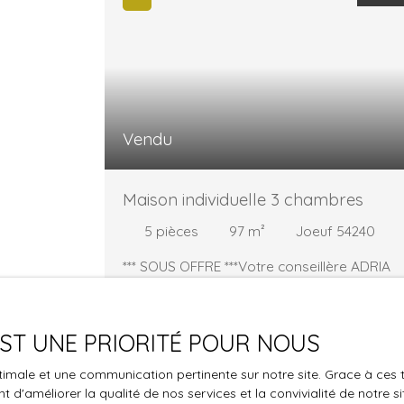
Vendu
Maison individuelle 3 chambres
5
pièces
97
m²
Joeuf 54240
*** SOUS OFFRE ***Votre conseillère ADRIA
IMMOBILIER Ghislaine HENRY est ravie de vo
faire découvrir cette maison individuelle de
1973 à JOEUF, située dans une rue calme et 
 EST UNE PRIORITÉ POUR NOUS
moins de 10 mn de gares SNCF. Très
lumineuse, elle offre avec ses 213 m² au sol :
optimale et une communication pertinente sur notre site. Grace à c
un hall d'entrée qui distribue un agréable
 d'améliorer la qualité de nos services et la convivialité de notre s