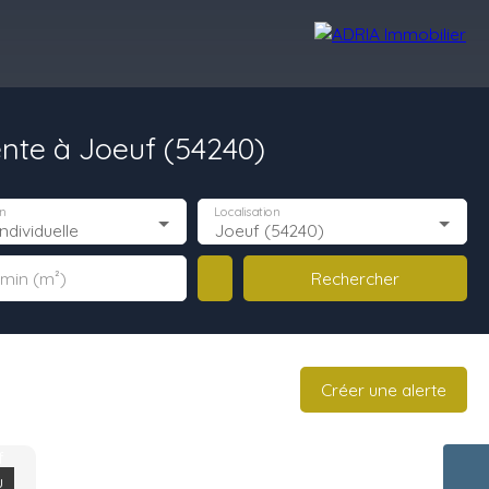
ente à Joeuf (54240)
Avis Clients
Recrutement
Nos Agences
n
Localisation
ndividuelle
Joeuf (54240)
Rechercher
 min (m²)
Créer une alerte
u