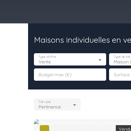
Maisons individuelles en v
il
Acheter
Louer
Vendre
Programmes Neufs
Contact
Type d'offre
Type de bie
Vente
Maison I
Budget max (€)
Surface
Trier par
Pertinence
Vend