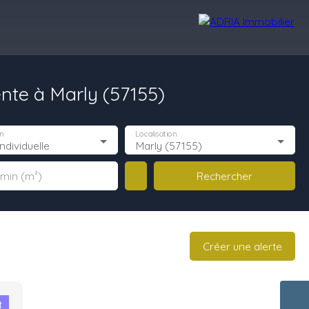
ente à Marly (57155)
Avis Clients
Recrutement
Nos Agences
n
Localisation
ndividuelle
Marly (57155)
Rechercher
 min (m²)
Créer une alerte
t