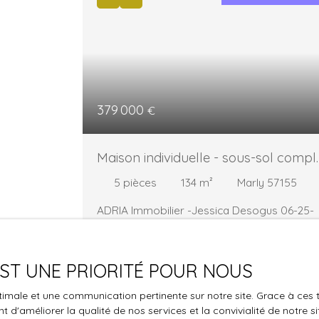
379 000
€
Maison individuelle - sous-sol compl
– Jardin arboré – terrasse – secteur
5
pièces
134
m²
Marly 57155
calme
ADRIA Immobilier -Jessica Desogus 06-25-
18-68-25 Venez découvrir cette élégante
Maison Individuelle avec sous-sol complet e
jardin, située dans un environnement
 EST UNE PRIORITÉ POUR NOUS
résidentiel calme. Cette maison développe
134 m² habitables (environ 150 m² au sol),
optimale et une communication pertinente sur notre site. Grace à c
implantée sur un terrain clos et arboré de 5
 d'améliorer la qualité de nos services et la convivialité de notre s