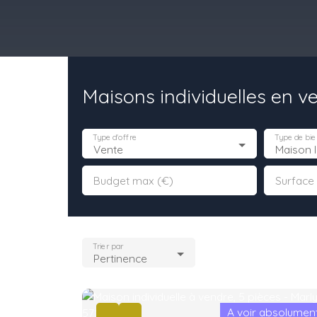
Maisons individuelles en v
il
Acheter
Louer
Vendre
Programmes Neufs
Contact
Type d'offre
Type de bie
Vente
Maison I
Budget max (€)
Surface
Trier par
Pertinence
A voir absolumen