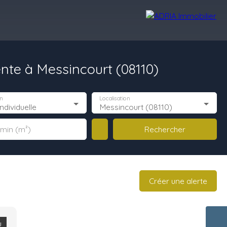
ente à Messincourt (08110)
Avis Clients
Recrutement
Nos Agences
n
Localisation
ndividuelle
Messincourt (08110)
Rechercher
 min (m²)
Créer une alerte
u