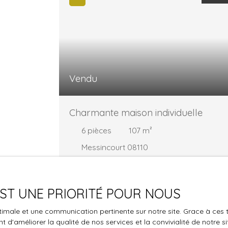
Vendu
Charmante maison individuelle
6
pièces
107
m²
Messincourt 08110
Sandrine Martel (EI), votre conseillère ADRIA
immobilier, vous propose une très jolie
maison individuelle de 120 m2 située à
 EST UNE PRIORITÉ POUR NOUS
Messincourt, à 5 minutes de Carignan et
optimale et une communication pertinente sur notre site. Grace à c
toutes ses commodités Son magnifique
 d'améliorer la qualité de nos services et la convivialité de notre s
jardin vous séduira avec son bassin à