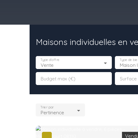
Maisons individuelles en v
il
Acheter
Louer
Vendre
Programmes Neufs
Contact
Type d'offre
Type de bie
Vente
Maison I
Budget max (€)
Surface
Trier par
Pertinence
Vend