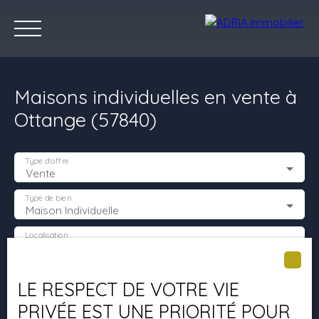
Maisons individuelles en vente à
Ottange (57840)
Type d'offre
Vente
Accueil
Acheter
Louer
Vendre
Programmes Neufs
C
Type de bien
Maison Individuelle
Localisation
Ottange (57840)
Estimez votre bien
Budget max (€)
LE RESPECT DE VOTRE VIE
PRIVÉE EST UNE PRIORITÉ POUR
Surface min (m²)