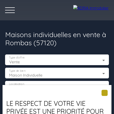
Maisons individuelles en vente à
Rombas (57120)
Type d'offre
Vente
Accueil
Acheter
Louer
Vendre
Programmes Neufs
C
Type de bien
Maison Individuelle
Localisation
Rombas (57120)
Estimez votre bien
Budget max (€)
LE RESPECT DE VOTRE VIE
PRIVÉE EST UNE PRIORITÉ POUR
Surface min (m²)