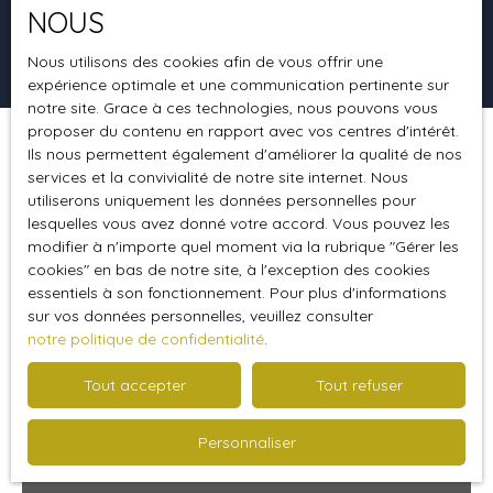
NOUS
Rechercher
Nous utilisons des cookies afin de vous offrir une
expérience optimale et une communication pertinente sur
notre site. Grace à ces technologies, nous pouvons vous
proposer du contenu en rapport avec vos centres d'intérêt.
Ils nous permettent également d'améliorer la qualité de nos
Trier par
Créer une alerte
Pertinence
services et la convivialité de notre site internet. Nous
utiliserons uniquement les données personnelles pour
lesquelles vous avez donné votre accord. Vous pouvez les
modifier à n'importe quel moment via la rubrique ″Gérer les
Coup de cœur
cookies″ en bas de notre site, à l'exception des cookies
essentiels à son fonctionnement. Pour plus d'informations
sur vos données personnelles, veuillez consulter
notre politique de confidentialité
.
Tout accepter
Tout refuser
Personnaliser
299 900
€