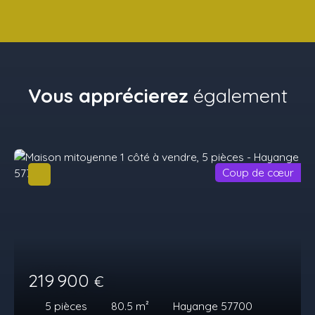
Vous apprécierez
également
Coup de cœur
219 900
€
5
pièces
80.5
m²
Hayange 57700