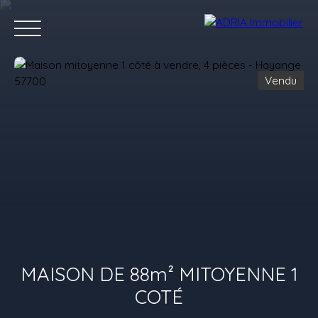
Vendu
Accueil
Acheter
Louer
Vendre
Programmes Neufs
C
Estimez votre bien
MAISON DE 88m² MITOYENNE 1
COTÉ