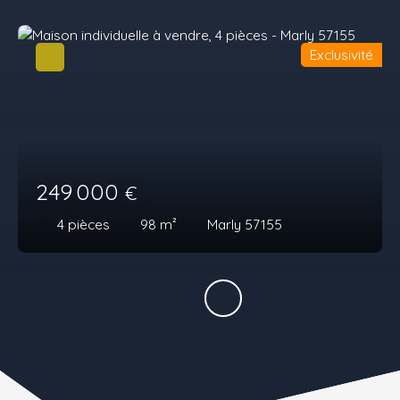
Exclusivité
249 000
€
4
pièces
98
m²
Marly 57155