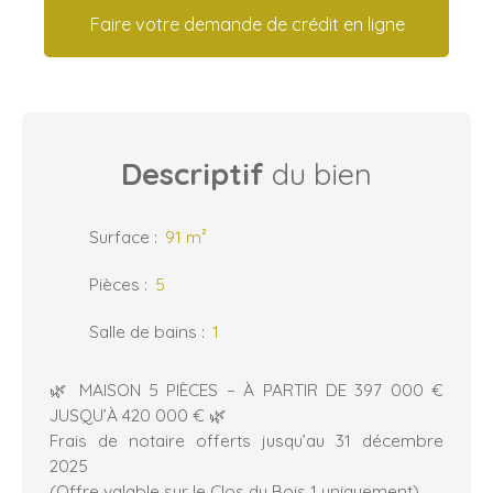
Faire votre demande de crédit en ligne
Descriptif
du bien
Surface
:
91
m²
Pièces
:
5
Salle de bains
:
1
🌿 MAISON 5 PIÈCES – À PARTIR DE 397 000 €
JUSQU’À 420 000 € 🌿
Frais de notaire offerts jusqu’au 31 décembre
2025
(Offre valable sur le Clos du Bois 1 uniquement)