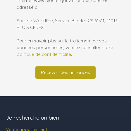
Internet www.bloctel.gouv.fr ou par courrier
adressé à :
Société Worldline, Service Bloctel, CS 61311, 41013
BLOIS CEDEX.
Pour en savoir plus sur le traitement de vos
données personnelles, veuillez consulter notre
politique de confidentialité
.
Recevoir des annonces
Je recherche un bien
Vente appartement