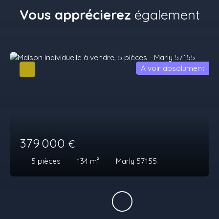
Vous apprécierez
également
A voir absolument
379 000
€
5
pièces
134
m²
Marly 57155