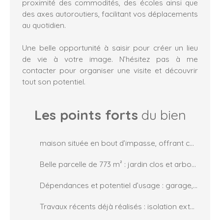
proximité des commodités, des écoles ainsi que
des axes autoroutiers, facilitant vos déplacements
au quotidien.
Une belle opportunité à saisir pour créer un lieu
de vie à votre image. N’hésitez pas à me
contacter pour organiser une visite et découvrir
tout son potentiel.
Les points forts
du bien
maison située en bout d’impasse, offrant calme, tranquillité et absence de vis-à-vis
Belle parcelle de 773 m² : jardin clos et arboré, idéal pour profiter des extérieurs en toute sérénité
Dépendances et potentiel d’usage : garage, espace atelier avec verrière et extension avec cuisine d’été
Travaux récents déjà réalisés : isolation extérieure, chaudière gaz à condensation et équipements récents, apportant confort et performance énergétique