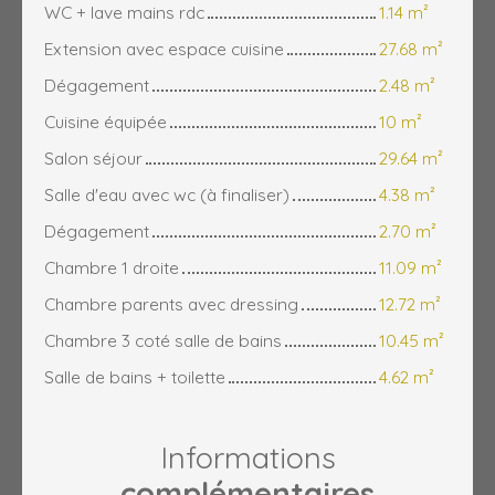
WC + lave mains rdc
1.14 m²
Extension avec espace cuisine
27.68 m²
Dégagement
2.48 m²
Cuisine équipée
10 m²
Salon séjour
29.64 m²
Salle d'eau avec wc (à finaliser)
4.38 m²
Dégagement
2.70 m²
Chambre 1 droite
11.09 m²
Chambre parents avec dressing
12.72 m²
Chambre 3 coté salle de bains
10.45 m²
Salle de bains + toilette
4.62 m²
Informations
complémentaires