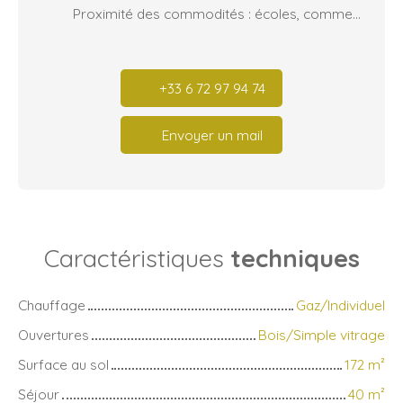
Proximité des commodités : écoles, commerces et axes autoroutiers facilement accessibles pour un quotidien pratique
+33 6 72 97 94 74
Envoyer un mail
Caractéristiques
techniques
Chauffage
Gaz/Individuel
Ouvertures
Bois/Simple vitrage
Surface au sol
172
m²
Séjour
40
m²