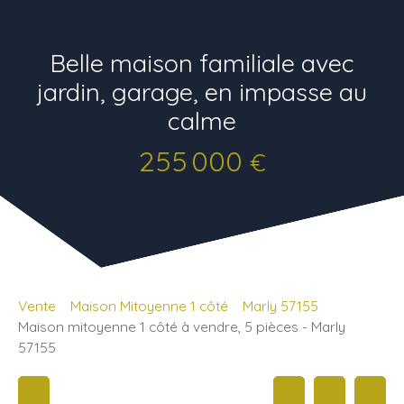
Belle maison familiale avec
jardin, garage, en impasse au
calme
255 000
€
Vente
Maison Mitoyenne 1 côté
Marly 57155
Maison mitoyenne 1 côté à vendre, 5 pièces - Marly
57155