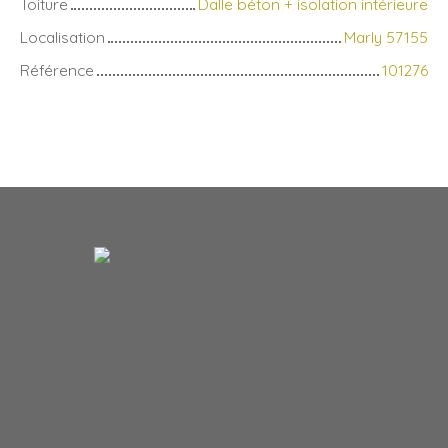
Toiture
Dalle béton + isolation intérieure
Localisation
Marly 57155
Référence
101276