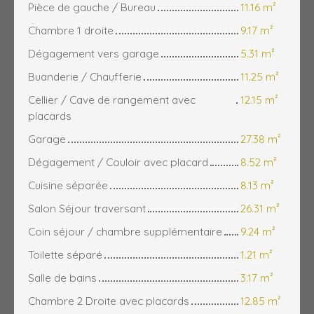
Pièce de gauche / Bureau
11.16 m²
Chambre 1 droite
9.17 m²
Dégagement vers garage
5.31 m²
Buanderie / Chaufferie
11.25 m²
Cellier / Cave de rangement avec
12.15 m²
placards
Garage
27.38 m²
Dégagement / Couloir avec placard
8.52 m²
Cuisine séparée
8.13 m²
Salon Séjour traversant
26.31 m²
Coin séjour / chambre supplémentaire
9.24 m²
Toilette séparé
1.21 m²
Salle de bains
3.17 m²
Chambre 2 Droite avec placards
12.85 m²