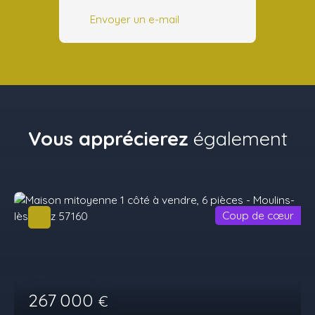
Envoyer un e-mail
Vous apprécierez
également
Coup de cœur
267 000
€