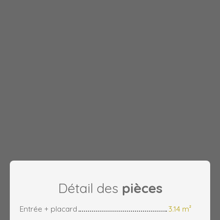
Détail des
pièces
Entrée + placard
3.14 m²