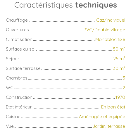
Caractéristiques
techniques
Chauffage
Gaz/Individuel
Ouvertures
PVC/Double vitrage
Climatisation
Monobloc fixe
Surface au sol
50
m²
Séjour
25
m²
Surface terrasse
30
m²
Chambres
3
WC
2
Construction
1970
État intérieur
En bon état
Cuisine
Aménagée et équipée
Vue
Jardin, terrasse