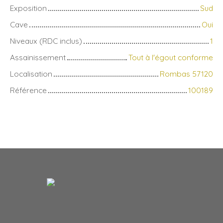
Exposition
Sud
Cave
Oui
Niveaux (RDC inclus)
1
Assainissement
Tout à l'égout conforme
Localisation
Rombas 57120
Référence
100189