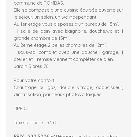
commune de ROMBAS.
Elle se compose d'une cuisine équipée ouverte sur
le séjour, un salon, un wc indépendant.
Au 1er étage vous disposez d'un bureau de 15m²,
1 salle de bain avec baignoire, douche,wc et 1
grande chambre de 15m².
Au 2ème étage 2 belles chambres de 12m².
1 sous-sol complet avec une douche,1 garage, 1
atelier et 1 remise viennent compléter ce bien.
Jardin 5 ares 76.
Pour votre confort :
Chauffage au gaz, double vitrage, adoucisseur,
climatisation, panneaux photovoltaïques.
DPE C
Taxe foncière : 533€
PRIX : 220.500€
FAI Honoraires charge vendeur.