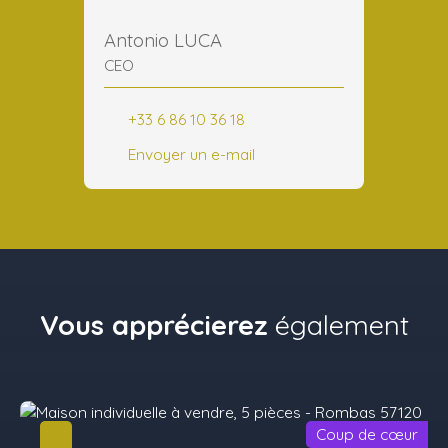
Antonio LUCA
CEO
+33 6 86 10 36 18
Envoyer un e-mail
Vous apprécierez
également
Coup de cœur