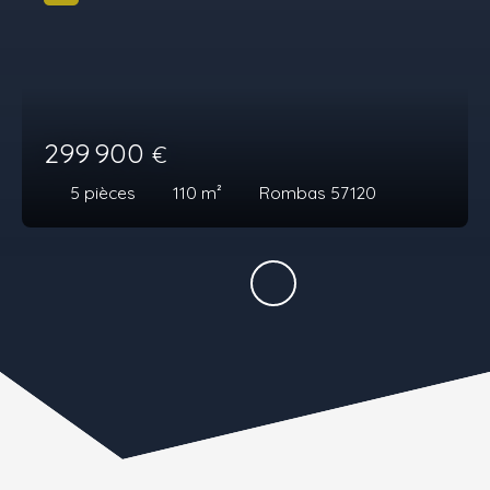
299 900
€
5
pièces
110
m²
Rombas 57120