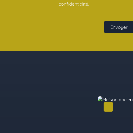
confidentialité
.
Envoyer
A saisir