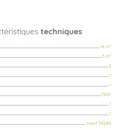
téristiques
techniques
14
m²
3
m²
2
1
1
1960
1
1
Joeuf 54240