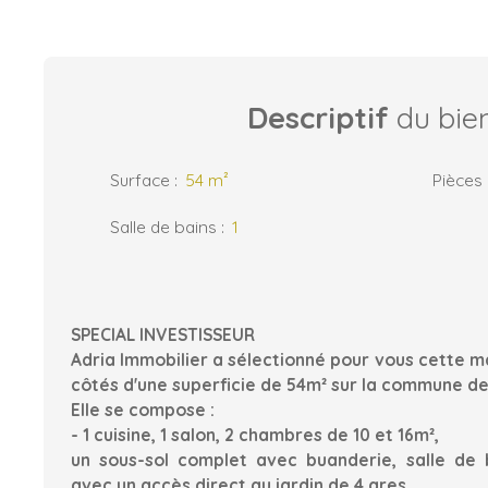
Descriptif
du bie
Surface
:
54
m²
Pièces
Salle de bains
:
1
SPECIAL INVESTISSEUR
Adria Immobilier a sélectionné pour vous cette 
côtés d'une superficie de 54m² sur la commune de
Elle se compose :
- 1 cuisine, 1 salon, 2 chambres de 10 et 16m²,
un sous-sol complet avec buanderie, salle de 
avec un accès direct au jardin de 4 ares.