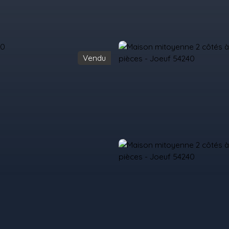
Vendu
il
Acheter
Louer
Vendre
Programmes Neufs
Contact