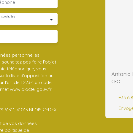
léphone
 souhaitez
nnées personnelles
ouhaitez pas faire l'objet
ie téléphonique, vous
Antonio
r la liste d'opposition au
CEO
 l'article L223-1 du code
ernet www.bloctel.gouv.fr
+33 6 8
Envoye
CS 61311, 41013 BLOIS CEDEX.
ent de vos données
tre
politique de