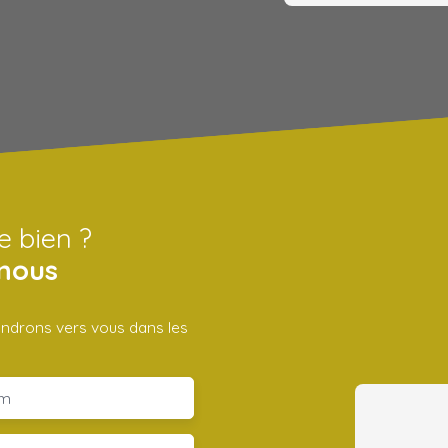
e bien ?
nous
iendrons vers vous dans les
m