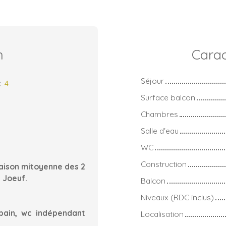
n
Carac
Séjour
:
4
Surface balcon
Chambres
Salle d'eau
WC
Construction
maison mitoyenne des 2
 Joeuf.
Balcon
Niveaux (RDC inclus)
bain, wc indépendant
Localisation