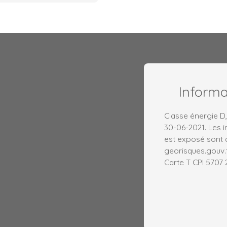
Inform
Classe énergie D, 
30-06-2021. Les i
est exposé sont d
georisques.gouv.f
Carte T CPI 5707