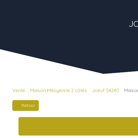
JO
Vente
Maison Mitoyenne 2 côtés
Joeuf 54240
Maison
Retour