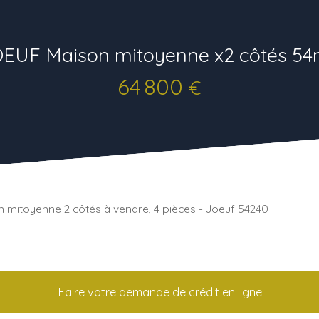
EUF Maison mitoyenne x2 côtés 5
64 800
€
 mitoyenne 2 côtés à vendre, 4 pièces - Joeuf 54240
Faire votre demande de crédit en ligne