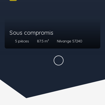
Sous compromis
5
pièces
87.5
m²
Nilvange 57240