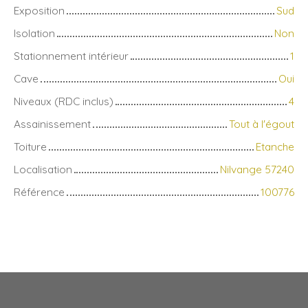
Exposition
Sud
Isolation
Non
Stationnement intérieur
1
Cave
Oui
Niveaux (RDC inclus)
4
Assainissement
Tout à l'égout
Toiture
Etanche
Localisation
Nilvange 57240
Référence
100776