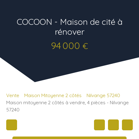
COCOON - Maison de cité à
rénover
94 000
€
Vente
Maison Mitoyenne 2 côtés
Nilvange 57240
Maison mitoyenne 2 côtés à vendre, 4 pièces - Nilvange
57240