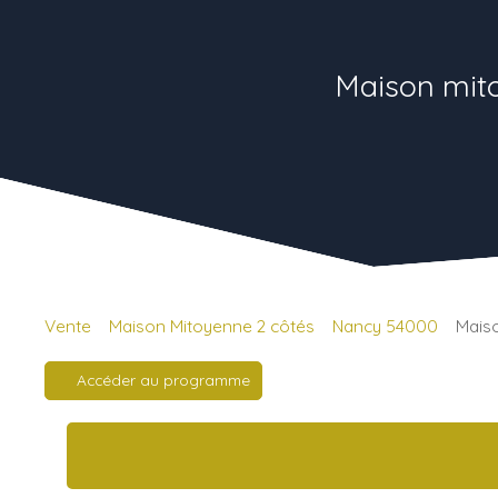
Maison mito
Vente
Maison Mitoyenne 2 côtés
Nancy 54000
Maiso
Accéder au programme