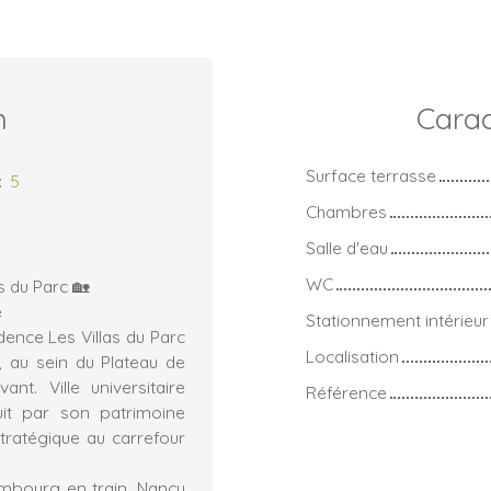
n
Carac
Surface terrasse
:
5
Chambres
Salle d'eau
WC
s du Parc 🏡
e
Stationnement intérieur
dence Les Villas du Parc
Localisation
, au sein du Plateau de
nt. Ville universitaire
Référence
duit par son patrimoine
stratégique au carrefour
embourg en train, Nancy