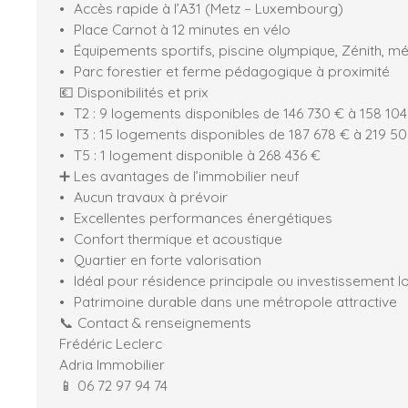
Accès rapide à l’A31 (Metz – Luxembourg)
Place Carnot à 12 minutes en vélo
Équipements sportifs, piscine olympique, Zénith, m
Parc forestier et ferme pédagogique à proximité
💶 Disponibilités et prix
T2 : 9 logements disponibles de 146 730 € à 158 104
T3 : 15 logements disponibles de 187 678 € à 219 5
T5 : 1 logement disponible à 268 436 €
➕ Les avantages de l’immobilier neuf
Aucun travaux à prévoir
Excellentes performances énergétiques
Confort thermique et acoustique
Quartier en forte valorisation
Idéal pour résidence principale ou investissement lo
Patrimoine durable dans une métropole attractive
📞 Contact & renseignements
Frédéric Leclerc
Adria Immobilier
📱 06 72 97 94 74