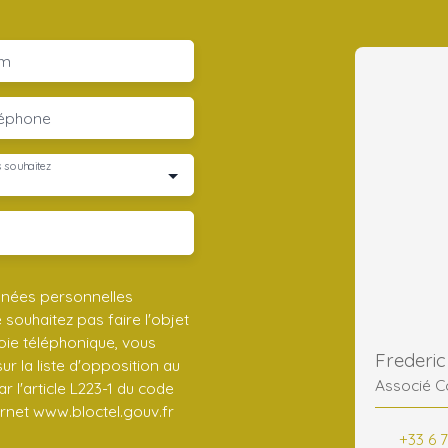
m
léphone
 souhaitez
nnées personnelles
ouhaitez pas faire l'objet
ie téléphonique, vous
r la liste d'opposition au
Associé C
 l'article L223-1 du code
ernet www.bloctel.gouv.fr
+33 6 7