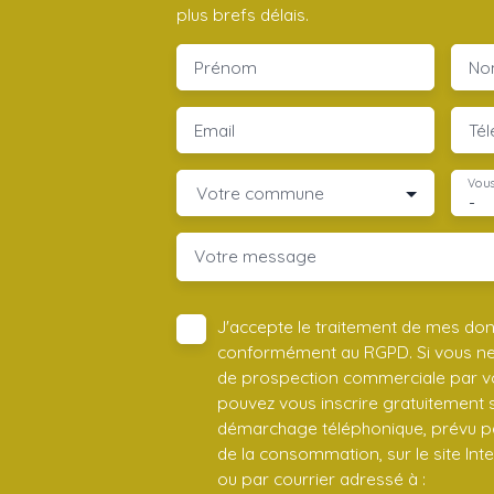
plus brefs délais.
Prénom
No
Email
Té
Vous
Votre commune
-
Votre message
J'accepte le traitement de mes do
conformément au RGPD. Si vous ne s
de prospection commerciale par vo
pouvez vous inscrire gratuitement su
démarchage téléphonique, prévu par
de la consommation, sur le site Int
ou par courrier adressé à :