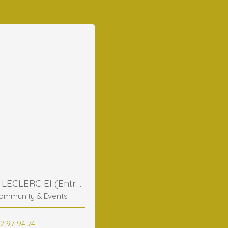
Frederic LECLERC EI (Entreprise Individuelle)
ommunity & Events
2 97 94 74