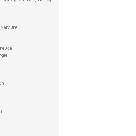
 verdure
ureuse
rgie
en
n