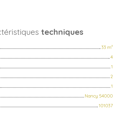
téristiques
techniques
33
m²
4
1
2
1
Nancy 54000
101037