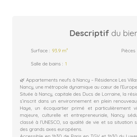
Descriptif
du bie
Surface
:
93.9
m²
Pièces
Salle de bains
:
1
🌿 Appartements neufs à Nancy – Résidence Les Villa
Nancy, une métropole dynamique au cœur de l’Europ
Située à Nancy, capitale des Ducs de Lorraine, la rési
s’inscrit dans un environnement en plein renouveau
Haye, un écoquartier primé et particulièrement viva
majeure, culturelle et entrepreneuriale, Nancy sé
classé à l’UNESCO, sa qualité de vie et sa situation 
des grands axes européens.
Accessible en 1h30 de Paris en TGV et 1h30 du Lux