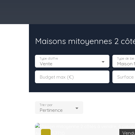
Maisons mitoyennes 2 côté
il
Acheter
Louer
Vendre
Programmes Neufs
Contact
Type d'offre
Type de bie
Vente
Maison 
Budget max (€)
Surface
Trier par
Pertinence
Vend