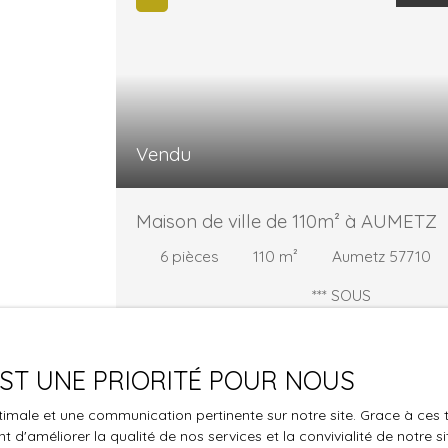
Vendu
Maison de ville de 110m² à AUMETZ
6
pièces
110
m²
Aumetz 57710
*** SOUS
COMPROMIS ***
Votre conseillère en
immobilier Isabelle ROBERT (EI)
06/11/27/00/19 a sélectionné pour vous
 EST UNE PRIORITÉ POUR NOUS
cette maison de 110m² mitoyenne des 2
côtés située sur la commune de Aumetz. Ell
optimale et une communication pertinente sur notre site. Grace à c
se compose d'une belle entrée, d'une cuisin
 d'améliorer la qualité de nos services et la convivialité de notre s