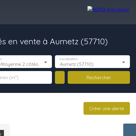
s en vente à Aumetz (57710)
Avis Clients
Recrutement
Nos Agences
n
Localisation
Mitoyenne 2 côtés
Aumetz (57710)
Rechercher
 min (m²)
Créer une alerte
u