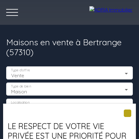
Maisons en vente à Bertrange
(57310)
Type d'offre
Vente
Accueil
Acheter
Louer
Vendre
Programmes Neufs
C
Type de bien
Maison
Localisation
Bertrange (57310)
Estimez votre bien
Budget max (€)
LE RESPECT DE VOTRE VIE
PRIVÉE EST UNE PRIORITÉ POUR
Surface min (m²)