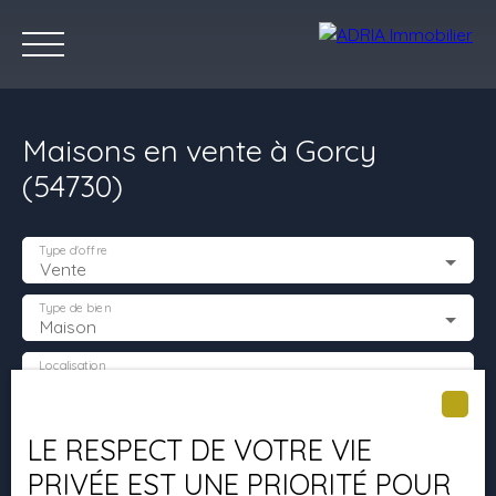
Maisons en vente à Gorcy
(54730)
Type d'offre
Vente
Accueil
Acheter
Louer
Vendre
Programmes Neufs
C
Type de bien
Maison
Localisation
Gorcy (54730)
Estimez votre bien
Budget max (€)
LE RESPECT DE VOTRE VIE
PRIVÉE EST UNE PRIORITÉ POUR
Surface min (m²)