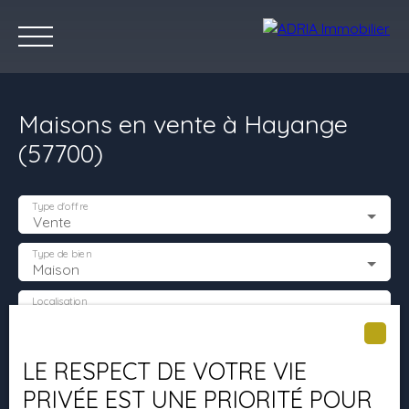
Maisons en vente à Hayange
(57700)
Type d'offre
Vente
Accueil
Acheter
Louer
Vendre
Programmes Neufs
C
Type de bien
Maison
Localisation
Hayange (57700)
Estimez votre bien
Budget max (€)
LE RESPECT DE VOTRE VIE
PRIVÉE EST UNE PRIORITÉ POUR
Surface min (m²)