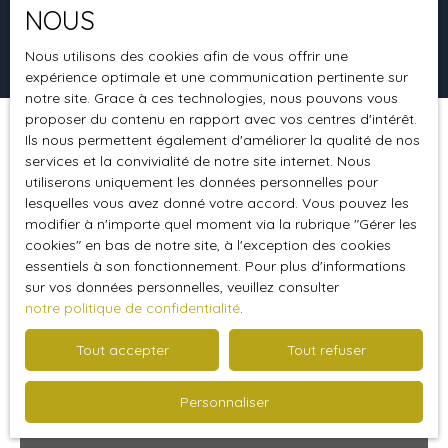
NOUS
Rechercher
Nous utilisons des cookies afin de vous offrir une
expérience optimale et une communication pertinente sur
notre site. Grace à ces technologies, nous pouvons vous
proposer du contenu en rapport avec vos centres d'intérêt.
Ils nous permettent également d'améliorer la qualité de nos
Trier par
Créer une alerte
Pertinence
services et la convivialité de notre site internet. Nous
utiliserons uniquement les données personnelles pour
lesquelles vous avez donné votre accord. Vous pouvez les
modifier à n'importe quel moment via la rubrique ″Gérer les
Coup de cœur
cookies″ en bas de notre site, à l'exception des cookies
essentiels à son fonctionnement. Pour plus d'informations
sur vos données personnelles, veuillez consulter
notre politique de confidentialité
.
Tout accepter
Tout refuser
Personnaliser
219 900
€