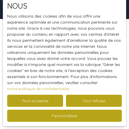
NOUS
Rechercher
Nous utilisons des cookies afin de vous offrir une
expérience optimale et une communication pertinente sur
notre site. Grace à ces technologies, nous pouvons vous
Trier par
Créer une alerte
proposer du contenu en rapport avec vos centres d'intérêt.
Pertinence
Ils nous permettent également d'améliorer la qualité de nos
services et la convivialité de notre site internet. Nous
utiliserons uniquement les données personnelles pour
Idéal 1er achat
lesquelles vous avez donné votre accord. Vous pouvez les
modifier à n'importe quel moment via la rubrique ″Gérer les
cookies″ en bas de notre site, à l'exception des cookies
essentiels à son fonctionnement. Pour plus d'informations
sur vos données personnelles, veuillez consulter
notre politique de confidentialité
.
Tout accepter
Tout refuser
289 000
€
Personnaliser