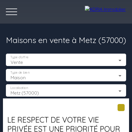
Maisons en vente à Metz (57000)
Type d'offre
Vente
Type de bien
Maison
Accueil
Acheter
Louer
Vendre
Programmes Neufs
C
Localisation
Metz (57000)
Estimez votre bien
Budget max (€)
LE RESPECT DE VOTRE VIE
Surface min (m²)
PRIVÉE EST UNE PRIORITÉ POUR