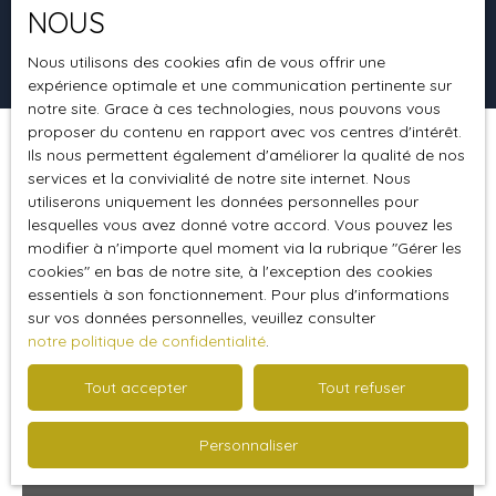
NOUS
Rechercher
Nous utilisons des cookies afin de vous offrir une
expérience optimale et une communication pertinente sur
notre site. Grace à ces technologies, nous pouvons vous
proposer du contenu en rapport avec vos centres d'intérêt.
Ils nous permettent également d'améliorer la qualité de nos
Trier par
Créer une alerte
Pertinence
services et la convivialité de notre site internet. Nous
utiliserons uniquement les données personnelles pour
lesquelles vous avez donné votre accord. Vous pouvez les
modifier à n'importe quel moment via la rubrique ″Gérer les
Coup de cœur
cookies″ en bas de notre site, à l'exception des cookies
essentiels à son fonctionnement. Pour plus d'informations
sur vos données personnelles, veuillez consulter
notre politique de confidentialité
.
Tout accepter
Tout refuser
Personnaliser
309 000
€