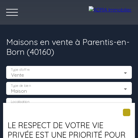
Maisons en vente à Parentis-en-
Born (40160)
Type d'offre
Vente
Accueil
Acheter
Louer
Vendre
Programmes Neufs
C
Type de bien
Maison
Localisation
Parentis-en-Born (40160)
Estimez votre bien
Budget max (€)
LE RESPECT DE VOTRE VIE
PRIVÉE EST UNE PRIORITÉ POUR
Surface min (m²)