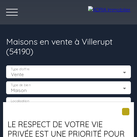
Maisons en vente à Villerupt
(54190)
Type d'offre
Vente
Accueil
Acheter
Louer
Vendre
Programmes Neufs
C
Type de bien
Maison
Localisation
Villerupt (54190)
Estimez votre bien
Budget max (€)
LE RESPECT DE VOTRE VIE
PRIVÉE EST UNE PRIORITÉ POUR
Surface min (m²)