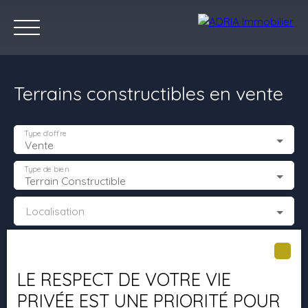
Terrains constructibles en vente
Type d'offre
Vente
Type de bien
Terrain Constructible
Accueil
Acheter
Louer
Vendre
Programmes Neufs
C
Localisation
Estimez votre bien
Budget max (€)
LE RESPECT DE VOTRE VIE
Surface min (m²)
PRIVÉE EST UNE PRIORITÉ POUR