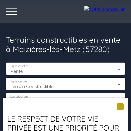
Terrains constructibles en vente
à Maizières-lès-Metz (57280)
Type d'offre
Vente
Accueil
Acheter
Louer
Vendre
Programmes Neufs
C
Type de bien
Terrain Constructible
Localisation
Maizières-lès-Metz (57280)
Estimez votre bien
Budget max (€)
LE RESPECT DE VOTRE VIE
PRIVÉE EST UNE PRIORITÉ POUR
Surface min (m²)