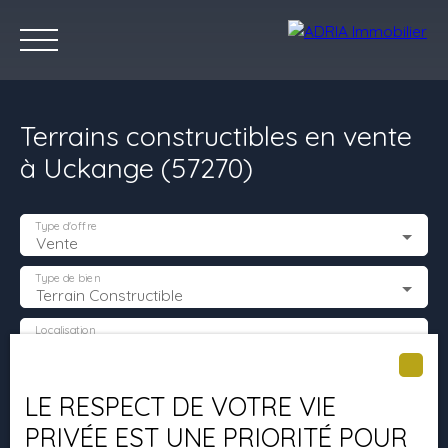
Terrains constructibles en vente
à Uckange (57270)
Type d'offre
Vente
Accueil
Acheter
Louer
Vendre
Programmes Neufs
C
Type de bien
Terrain Constructible
Localisation
Uckange (57270)
Estimez votre bien
Budget max (€)
LE RESPECT DE VOTRE VIE
PRIVÉE EST UNE PRIORITÉ POUR
Surface min (m²)