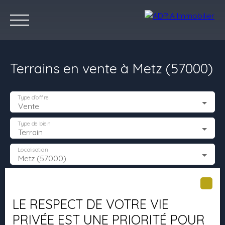
Terrains en vente à Metz (57000)
Type d'offre
Vente
Type de bien
Terrain
Accueil
Acheter
Louer
Vendre
Programmes Neufs
C
Localisation
Metz (57000)
Estimez votre bien
Budget max (€)
LE RESPECT DE VOTRE VIE
Surface min (m²)
PRIVÉE EST UNE PRIORITÉ POUR