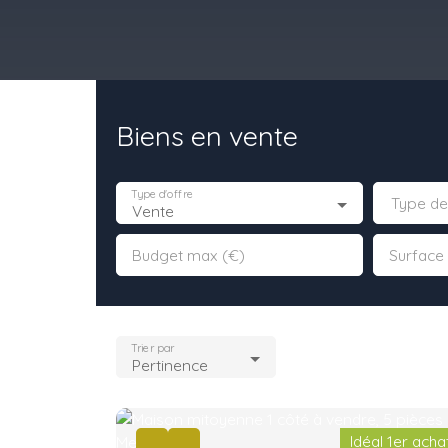
Biens en vente
il
Acheter
Louer
Vendre
Programmes Neufs
Contact
Type d'offre
Type de
Vente
Budget max (€)
Surface
Trier par
Pertinence
Idéal 1er acha