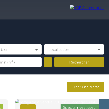
Avis Clients
Recrutement
Nos Agences
 bien
Localisation
Rechercher
 min (m²)
Créer une alerte
t
Spécial investisseur