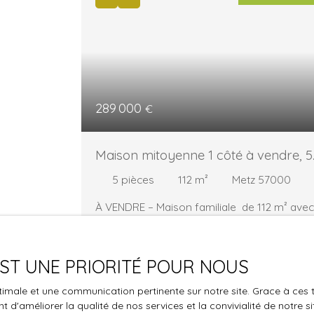
289 000
€
Maison mitoyenne 1 côté à vendre, 5
pièces - Metz 57000
5
pièces
112
m²
Metz 57000
À VENDRE – Maison familiale de 112 m² avec
jardin – 289 000 € ADRIA Immobilier Frédér
Leclerc 📞 06 72 97 94 74 Vous recherchez
une maison fonctionnelle, lumineuse et
 EST UNE PRIORITÉ POUR NOUS
idéalement conçue pour une famille ?
Découvrez cette agréable maison mitoyen
optimale et une communication pertinente sur notre site. Grace à c
d'un côté, construite en 1975, développant 1
Nouveaut
 d'améliorer la qualité de nos services et la convivialité de notre s