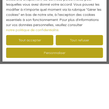
votre coach réalisera pour vous des
photos de qualité
lesquelles vous avez donné votre accord. Vous pouvez les
modifier à n'importe quel moment via la rubrique ″Gérer les
professionnelle
et une
vidéo de présentation de votre
cookies″ en bas de notre site, à l'exception des cookies
bien
. Il rédigera avec vous une annonce percutante et
essentiels à son fonctionnement. Pour plus d'informations
vous conseillera sur la stratégie de communication
sur vos données personnelles, veuillez consulter
optimale à mettre en place pour vendre vite votre bien.
notre politique de confidentialité
.
SECURISER VOTRE VENTE
Il n'est pas forcément simple de
prendre de bonnes
Tout accepter
Tout refuser
décisions
lors d'une vente immobilière. Tout au long de
votre vente immobilière,
votre coach répond à vos
Personnaliser
questions
pour, à la fois, conforter vos choix et les
rectifier afin de prendre les bonnes décisions.
Estimez gratuitement votre