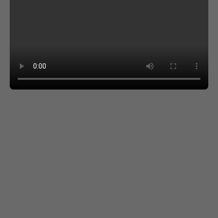
Comment ADRIA Immobilier peut vous aider
dans vos démarches.
L'importance d'un
accompagnement par un
professionnel