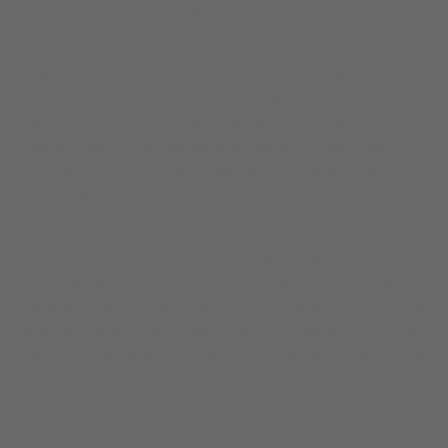
fiable des tarifs pratiqués par les vendeurs, frais
d’agence inclus, sur le périmètre qui vous intéresse. Si
ces indications sont trop abstraites pour vous, parcourez
quelques annonces. Vous verrez ainsi, concrètement, les
biens qui correspondent à vos moyens.
Cette consultation vous donnera aussi un aperçu de
l’étendue de l’offre : les biens qui vous correspondent
sont-ils nombreux ? De nouveaux produits sont-ils mis en
ligne régulièrement ?
Définir vos critères
Maintenant que le marché n’a presque plus de secrets
pour vous, vous allez pouvoir affiner votre recherche.
Emplacement, surface, nombre de pièces, luminosité,
espace extérieur, ascenseur, mitoyenneté, transport... La
liste peut-être longue, très longue. Pour éviter que votre
recherche ne devienne mission impossible, faites preuve
de souplesse sur les aspects secondaires. Si l’accès aux
écoles et au tramway est non négociable, vous devrez
sans doute faire des compromis quant à la vue ou la
double vasque dans la salle de bain.