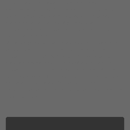
tri parmi les annonces et vous éviteront des
déplacements inutiles. Pour ceux qui n’ont pas beaucoup
de temps à consacrer à la prospection, pensez au
mandat de recherche. Les négociateurs se
transformeront en chasseur immobilier pour vous
trouver la perle rare.
Votre budget est suffisant, mais vous ne trouvez rien qui
vous convient ? Pourquoi ne pas faire construire ? En
passant par un architecte, vous avez une maison sur
mesure et décidez des moindres détails. Autre option,
passer par un promoteur. Avec une vente en l’état de
futur d’achèvement (VEFA) ou un contrat de construction
de maison individuelle (CCMI), vous pourrez
personnaliser votre logement sans avoir besoin de jouer
les chefs de chantier !