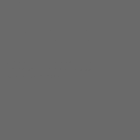
2 154 €
Toujours intéressant d'investir
dans la pierre
Que ca soit pour un investissement locatif ou pour
préparer sa propre retraite l'investissement immobilier
est toujours avantageux