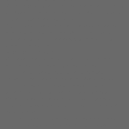
Votre budget vous permet de résoudre l’équation mètres
carrés / emplacement / prestations ? Félicitations, vous
pouvez passer à l’étape suivante !
Si ça coince au niveau de l’enveloppe, vous devrez peut-
être choisir entre superficie et géographie, ou vous
orienter vers une propriété avec des travaux, moins
chère au mètre carré.
Rechercher des biens
Chiffres en tête et critères en main, vous voilà paré pour
éplucher les annonces en ligne des agences
immobilières et celles des sites web spécialisés.
Pensez à créer une alerte pour être prévenu dès qu’un
produit correspondant à vos critères (localisation,
surface, prix…) est mis en vente. Ainsi, vous êtes sûr
d’être dans les premiers avertis. Un avantage décisif
lorsque vous recherchez dans une région où le marché
est sous tension !
N’oubliez pas de contacter des agences immobilières
pour leur exposer votre recherche. Elles effectueront un