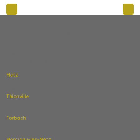
Baromètre des prix Lorraine
Ville
Prix m² moyen appartement
Prix m² moyen maison
Metz
2 446 €
2 692 €
Thionville
2 424 €
2 952 €
Forbach
1 022 €
1 577 €
Montigny-lès-Metz