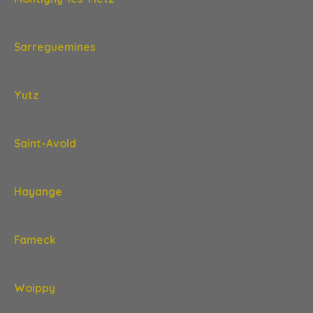
2 580 €
2 412 €
Sarreguemines
1 328 €
1 643 €
Yutz
2 398 €
2 570 €
Saint-Avold
1 362 €
1 367 €
Hayange
1 394 €
1 677 €
Fameck
1 570 €
2 910 €
Woippy
2 450 €