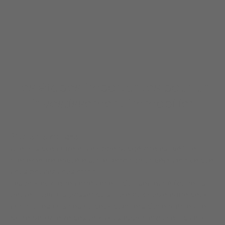
Les étapes importantes pour un
investissement immobilier
Étudier le marché
Une fois que votre enveloppe budgétaire est définie,
menez votre enquête sur le terrain pour découvrir ce que
vous pouvez vous offrir.
Les prix au mètre carré varient d’un secteur à l’autre. Ils
peuvent parfois passer du simple au double entre deux
communes voisines ou deux quartiers d’une même ville.
Notre baromètre des prix vous apportera une indication