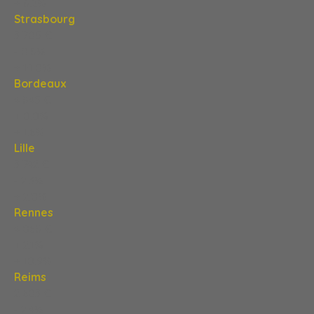
+ 8,2%
Strasbourg
3 705 €
- 0,8%
+ 14,0%
Bordeaux
4 845 €
+ 0,0%
+ 1,6%
Lille
3 742 €
- 2,3%
+ 2,0%
Rennes
4 068 €
+ 2,1%
+ 10,9%
Reims
2 603 €
- 2,4%