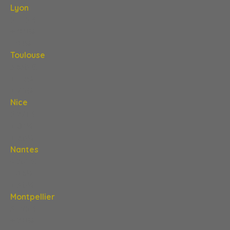
Lyon
5 445 €
+ 0,0%
- 0,1%
Toulouse
3 638 €
+ 4,2%
+ 7,5%
Nice
5 271 €
+ 0,1%
+ 2,8%
Nantes
4 281 €
- 0,6%
+ 3,8%
Montpellier
3 495 €
+ 2,0%