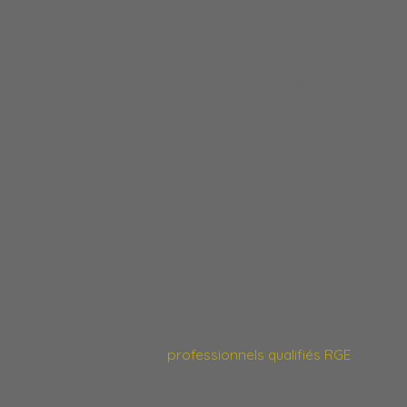
copropriétaires.
A partir du 1er juillet 2021, MaPrimeRénov' s'adressera
aussi aux propriétaires bailleurs, aux usufruitiers, aux
titulaires d'un droit d'usage et d'occupation, aux preneurs
d'un bail emphytéotique ou d'un bail à construction, aux
titulaires d'un contrat leur donnant vocation à l'attribution
à terme de la propriété du logement, aux porteurs de
parts d'actions de société donnant vocation à
l'attribution aux en propriété du logement.
Une nouvelle aide en 2021 : MaPrimeRénov' copropriété.
Cette aide est réservée aux travaux sur les partie
collectives et est versée directement aux syndicats de
copropriétaires.
Pour bénéficier de cette prime, vous devez faire réaliser
des travaux éligibles (à retrouver dans le guide
d'information) par des
professionnels qualifiés RGE
.