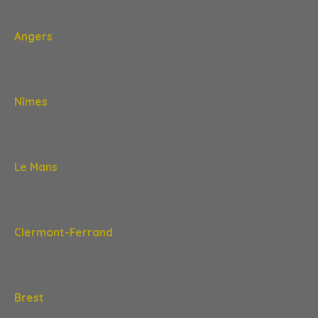
+ 2,0%
+ 15,9%
Angers
3 589 €
+ 3,7%
+ 6,7%
Nîmes
2 226 €
- 2,0%
+ 3,8%
Le Mans
1 849 €
+ 10,1%
+ 13,9%
Clermont-Ferrand
2 351 €
- 0,6%
+ 14,3%
Brest
2 173 €