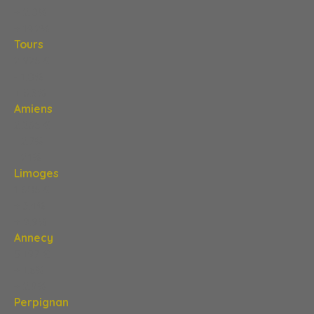
+ 2,0%
+ 14,2%
Tours
2 926 €
- 1,0%
+ 8,3%
Amiens
2 286 €
- 2,7%
- 2,1%
Limoges
1 806 €
+ 3,4%
+ 9,9%
Annecy
5 197 €
+ 1,6%
+ 2,9%
Perpignan