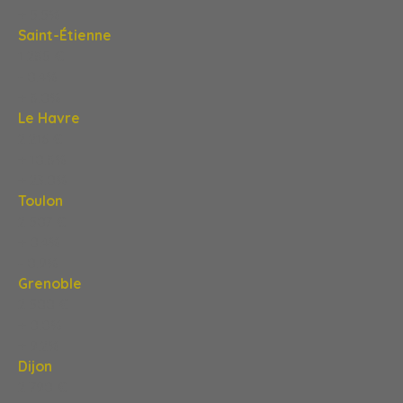
+ 5,5%
Saint-Étienne
1 285 €
- 0,4%
+ 8,0%
Le Havre
2 216 €
+ 10,8%
+ 23,0%
Toulon
2 507 €
+ 0,4%
- 0,9%
Grenoble
2 500 €
+ 0,0%
+ 9,2%
Dijon
2 790 €