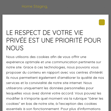
UGMENTER LE NOMBRE DE VISITE DE VOTRE BIEN
Grâce au
Home Staging,
votre conseiller immobilier vous
donnera tous les conseils pour mettre en valeur votre
intérieur et ainsi
augmenter les chances de
déclencher le coup de cœur
lors des visites de votre
bien.
LE RESPECT DE VOTRE VIE
VENDRE AU JUSTE PRIX
PRIVÉE EST UNE PRIORITÉ POUR
Le prix de vente est un
point clé pour la réussite de
votre vente
. Dans des conditions de marché difficiles, il
NOUS
est indispensable de
choisir le bon prix
permettant
Nous utilisons des cookies afin de vous offrir une
d'
attirer le plus grand nombre d'acheteurs sans pour
expérience optimale et une communication pertinente sur
autant brader votre bien
. Grâce à son outil
notre site. Grace à ces technologies, nous pouvons vous
d'
évaluation
et à son expertise, votre coach immobilier
proposer du contenu en rapport avec vos centres d'intérêt.
sera en mesure de vous conseiller et de vous définir
Ils nous permettent également d'améliorer la qualité de nos
avec vous
le prix de vente idéal
.
services et la convivialité de notre site internet. Nous
DECLENCHER LE COUP DE COEUR DE VOS VISITEURS
utiliserons uniquement les données personnelles pour
Tout le monde doit savoir
que vous vendez votre bien
lesquelles vous avez donné votre accord. Vous pouvez les
et que
votre bien est unique
. Pour atteindre cet objectif,
modifier à n'importe quel moment via la rubrique ″Gérer les
votre coach réalisera pour vous des
photos de qualité
cookies″ en bas de notre site, à l'exception des cookies
professionnelle
et une
vidéo de présentation de votre
essentiels à son fonctionnement. Pour plus d'informations