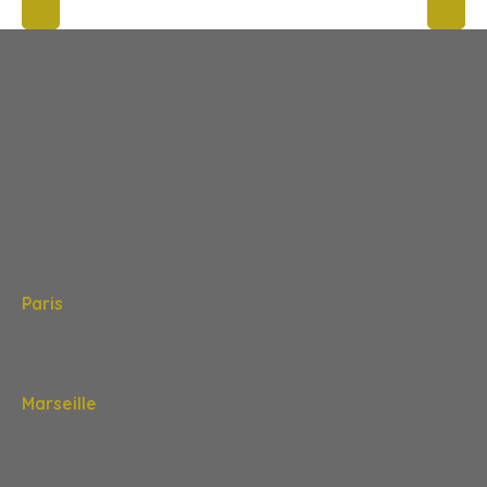
Baromètre de Prix (Autres
Régions )
Ville
2
Prix en € /m
Variation à 3 mois en %
Var. à 12 mois en %
Paris
11 102 €
- 1,3%
- 3,8%
Marseille
2 969 €
+ 0,7%
+ 5,6%