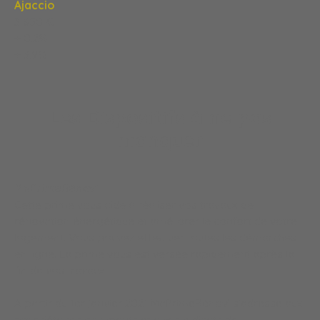
Ajaccio
3 850 €
+ 0,2%
+ 3,9%
Les Dispositifs à ne pas
manquer
MaPrimeRénov'
Cette prime vous aide à réaliser vos travaux de
rénovation énergétique et améliorer le confort de votre
logement. Vous pouvez effectuer toutes les démarches
en ligne. La prime vous est versée rapidement après la
fin de vos travaux.
A partir du 1er janvier 2021 MaPrimeRénov’ s’adresse aux
propriétaires occupants et aux syndicats de