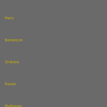
1 649 €
+ 6,7%
+ 8,3%
Metz
2 448 €
+ 6,3%
+ 10,1%
Besançon
2 426 €
+ 6,5%
+ 16,4%
Orléans
2 548 €
- 2,0%
+ 10,0%
Rouen
2 586 €
+ 10,7%
+ 10,6%
Mulhouse