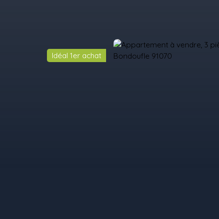
Idéal 1er achat
il
Acheter
Louer
Vendre
Programmes Neufs
Contact