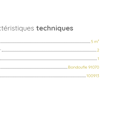
téristiques
techniques
5
m²
r
2
1
Bondoufle 91070
100913