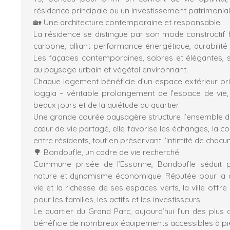
résidence principale ou un investissement patrimonial 
🏡 Une architecture contemporaine et responsable
La résidence se distingue par son mode constructif
carbone, alliant performance énergétique, durabilité
Les façades contemporaines, sobres et élégantes, s
au paysage urbain et végétal environnant.
Chaque logement bénéficie d’un espace extérieur priv
loggia – véritable prolongement de l’espace de vie, 
beaux jours et de la quiétude du quartier.
Une grande courée paysagère structure l’ensemble de 
cœur de vie partagé, elle favorise les échanges, la conv
entre résidents, tout en préservant l’intimité de chacun
🌳 Bondoufle, un cadre de vie recherché
Commune prisée de l’Essonne, Bondoufle séduit p
nature et dynamisme économique. Réputée pour la q
vie et la richesse de ses espaces verts, la ville offr
pour les familles, les actifs et les investisseurs.
Le quartier du Grand Parc, aujourd’hui l’un des plu
bénéficie de nombreux équipements accessibles à pie