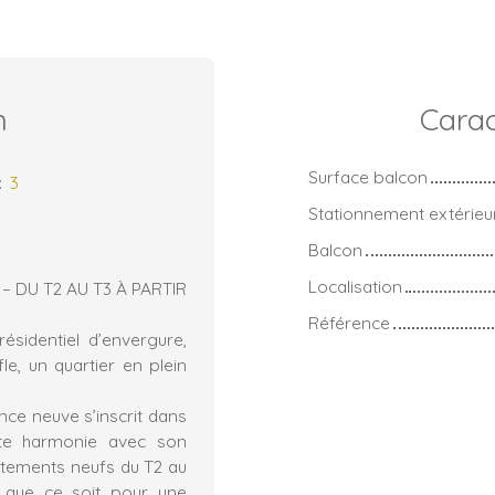
n
Carac
Surface balcon
:
3
Stationnement extérieu
Balcon
Localisation
 DU T2 AU T3 À PARTIR
Référence
ésidentiel d’envergure,
e, un quartier en plein
nce neuve s’inscrit dans
ite harmonie avec son
rtements neufs du T2 au
, que ce soit pour une