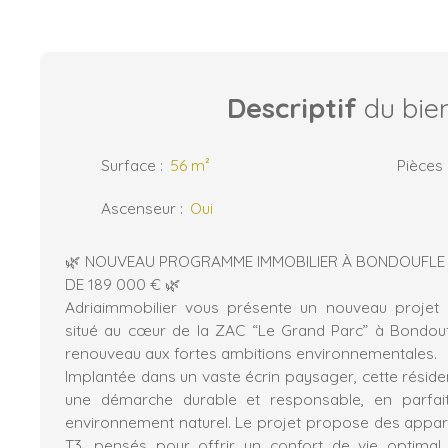
Descriptif
du bie
Surface
:
56
m²
Pièces
Ascenseur
:
Oui
🌿 NOUVEAU PROGRAMME IMMOBILIER À BONDOUFLE –
DE 189 000 € 🌿
Adriaimmobilier vous présente un nouveau projet r
situé au cœur de la ZAC “Le Grand Parc” à Bondoufl
renouveau aux fortes ambitions environnementales.
Implantée dans un vaste écrin paysager, cette réside
une démarche durable et responsable, en parfa
environnement naturel. Le projet propose des appa
T3, pensés pour offrir un confort de vie optimal