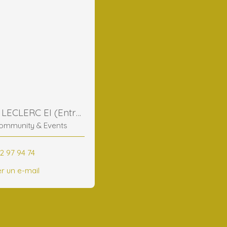
Frederic LECLERC EI (Entreprise Individuelle)
ommunity & Events
2 97 94 74
r un e-mail