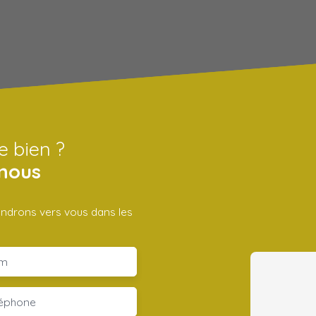
e bien ?
nous
iendrons vers vous dans les
m
léphone