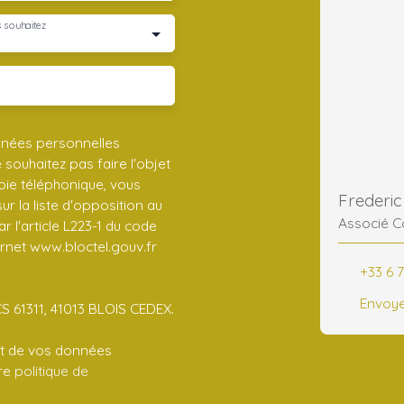
 souhaitez
nnées personnelles
ouhaitez pas faire l'objet
ie téléphonique, vous
r la liste d'opposition au
Associé C
 l'article L223-1 du code
ernet www.bloctel.gouv.fr
+33 6 7
Envoye
CS 61311, 41013 BLOIS CEDEX.
ent de vos données
tre
politique de