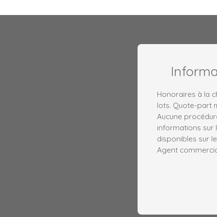
Inform
Honoraires à la 
lots. Quote-part
Aucune procédure
informations sur 
disponibles sur le
Agent commercial 