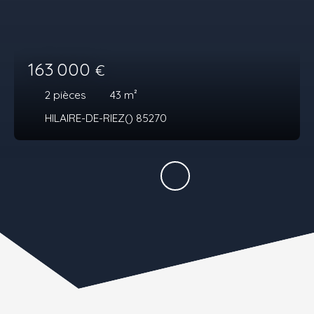
163 000
€
2
pièces
43
m²
HILAIRE-DE-RIEZ() 85270