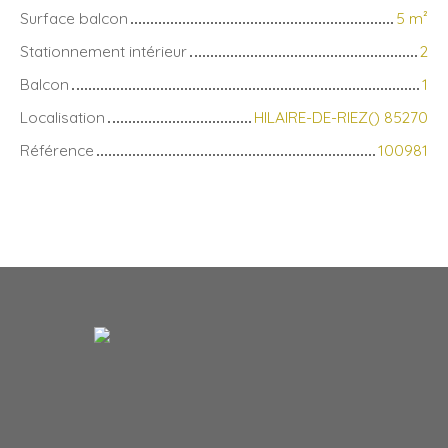
Surface balcon
5
m²
Stationnement intérieur
2
Balcon
1
Localisation
HILAIRE-DE-RIEZ() 85270
Référence
100981