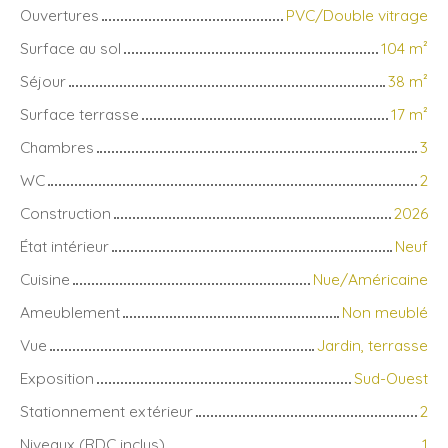
Ouvertures
PVC/Double vitrage
Surface au sol
104
m²
Séjour
38
m²
Surface terrasse
17
m²
Chambres
3
WC
2
Construction
2026
État intérieur
Neuf
Cuisine
Nue/Américaine
Ameublement
Non meublé
Vue
Jardin, terrasse
Exposition
Sud-Ouest
Stationnement extérieur
2
Niveaux (RDC inclus)
1