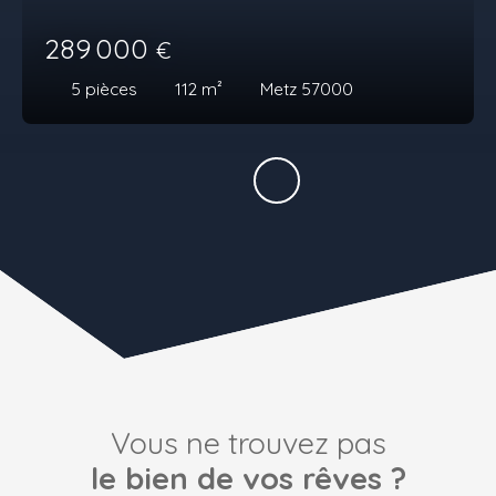
289 000
€
5
pièces
112
m²
Metz 57000
Vous ne trouvez pas
le bien de vos rêves ?