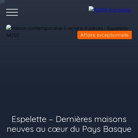
Affaire exceptionnelle
Accueil
Acheter
Louer
Vendre
Programmes Neufs
C
Estimez votre bien
Espelette – Dernières maisons
neuves au cœur du Pays Basque