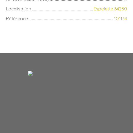
Localisation
Espelette 64250
Référence
101134