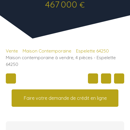
467 000
€
Vente
Maison Contemporaine
Espelette 64250
Maison contemporaine à vendre, 4 pièces - Espelette
64250
Faire votre demande de crédit en ligne