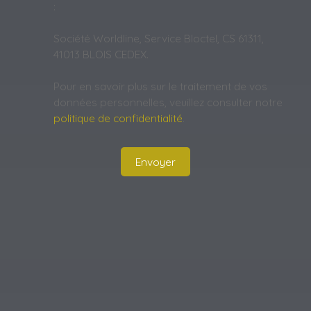
:
Société Worldline, Service Bloctel, CS 61311,
41013 BLOIS CEDEX.
Pour en savoir plus sur le traitement de vos
données personnelles, veuillez consulter notre
politique de confidentialité
.
Envoyer