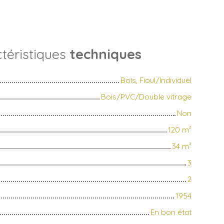
téristiques
techniques
Bois, Fioul/Individuel
Bois/PVC/Double vitrage
Non
120
m²
34
m²
3
2
1954
En bon état