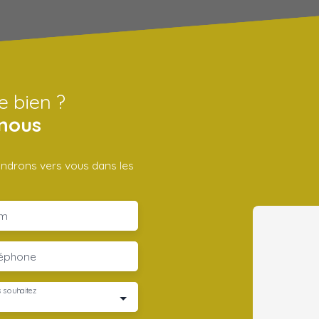
e bien ?
nous
iendrons vers vous dans les
m
léphone
 souhaitez