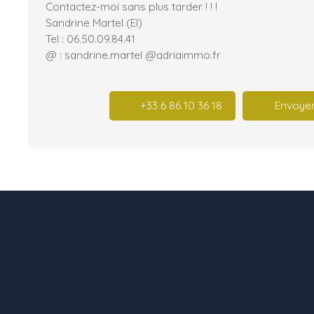
Contactez-moi sans plus tarder ! ! !
Sandrine Martel (EI)
Tel : 06.50.09.84.41
@ : sandrine.martel @adriaimmo.fr
+33 6 86 10 36 18
Envoyer