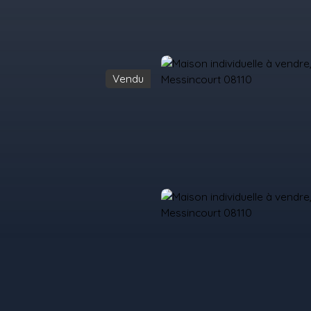
Vendu
il
Acheter
Louer
Vendre
Programmes Neufs
Contact