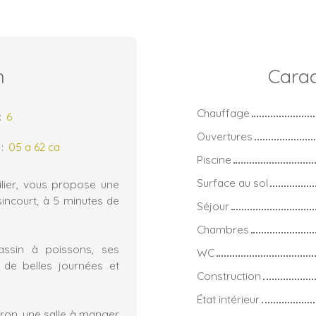
n
Carac
Chauffage
:
6
Ouvertures
:
05 a 62 ca
Piscine
Surface au sol
ilier, vous propose une
sincourt, à 5 minutes de
Séjour
Chambres
assin à poissons, ses
WC
 de belles journées et
Construction
État intérieur
ron, une salle à manger