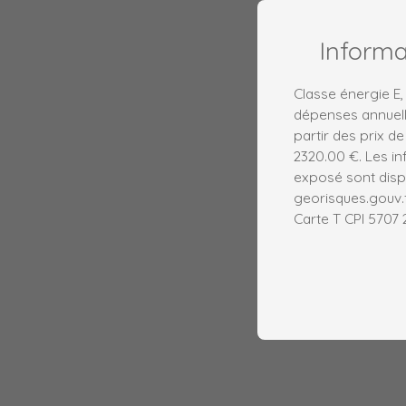
Inform
Classe énergie E
dépenses annuell
partir des prix de
2320.00 €. Les in
exposé sont dispo
georisques.gouv.f
Carte T CPI 5707