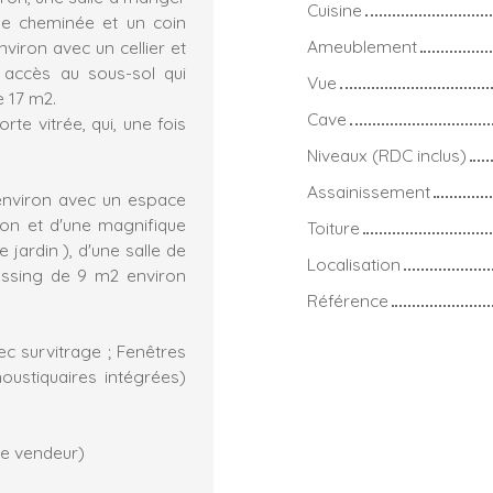
Cuisine
ne cheminée et un coin
Ameublement
viron avec un cellier et
n accès au sous-sol qui
Vue
 17 m2.
Cave
te vitrée, qui, une fois
Niveaux (RDC inclus)
Assainissement
environ avec un espace
on et d'une magnifique
Toiture
jardin ), d'une salle de
Localisation
essing de 9 m2 environ
Référence
ec survitrage ; Fenêtres
oustiquaires intégrées)
ge vendeur)