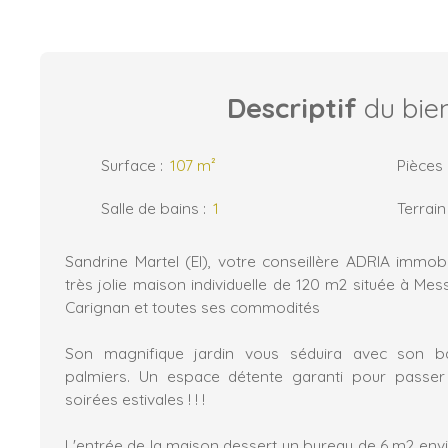
Descriptif
du bie
Surface
:
107
m²
Pièces
Salle de bains
:
1
Terrain
Sandrine Martel (EI), votre conseillère ADRIA immob
très jolie maison individuelle de 120 m2 située à Mes
Carignan et toutes ses commodités
Son magnifique jardin vous séduira avec son b
palmiers. Un espace détente garanti pour passer
soirées estivales ! ! !
L'entrée de la maison dessert un bureau de 6 m2 envi