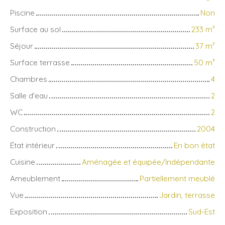
Piscine
Non
Surface au sol
233
m²
Séjour
37
m²
Surface terrasse
50
m²
Chambres
4
Salle d'eau
2
WC
2
Construction
2004
État intérieur
En bon état
Cuisine
Aménagée et équipée/Indépendante
Ameublement
Partiellement meublé
Vue
Jardin, terrasse
Exposition
Sud-Est