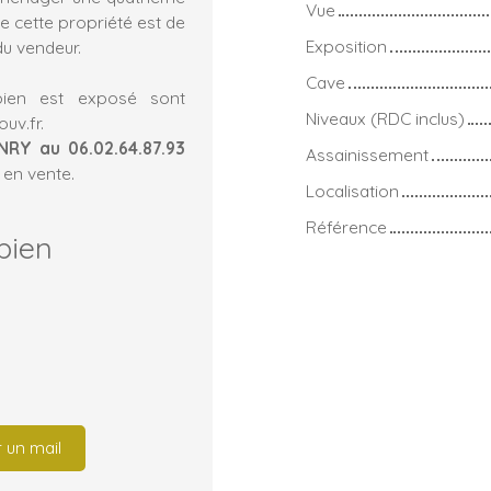
Vue
e cette propriété est de
Exposition
du vendeur.
Cave
bien est exposé sont
Niveaux (RDC inclus)
uv.fr.
NRY au 06.02.64.87.93
Assainissement
 en vente.
Localisation
Référence
bien
 un mail