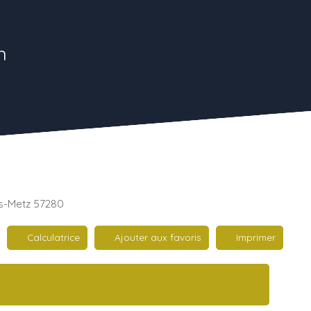
n
ès-Metz 57280
Calculatrice
Ajouter aux favoris
Imprimer