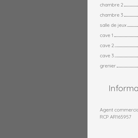
chambre 2
chambre 3
salle de jeux
cave 1
cave 2
cave 3
grenier
Inform
Agent commercial 
RCP AR165957