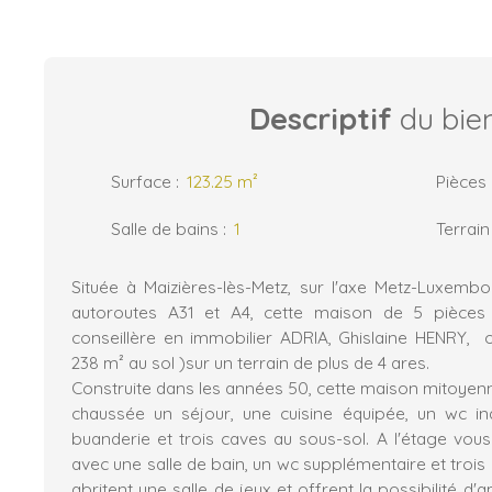
Descriptif
du bie
Surface
:
123.25
m²
Pièces
Salle de bains
:
1
Terrain
Située à Maizières-lès-Metz, sur l'axe Metz-Luxemb
autoroutes A31 et A4, cette maison de 5 pièce
conseillère en immobilier ADRIA, Ghislaine HENRY, o
238 m² au sol )sur un terrain de plus de 4 ares.
Construite dans les années 50, cette maison mitoye
chaussée un séjour, une cuisine équipée, un wc in
buanderie et trois caves au sous-sol. A l'étage vous
avec une salle de bain, un wc supplémentaire et troi
abritent une salle de jeux et offrent la possibilité 