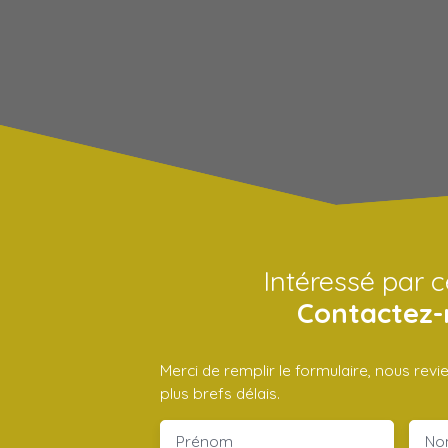
Intéressé par c
Contactez-
Merci de remplir le formulaire, nous rev
plus brefs délais.
Prénom
No