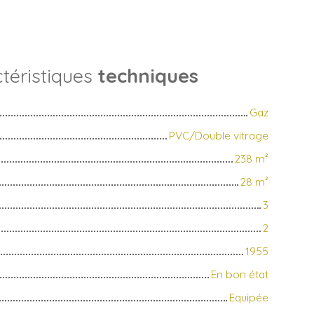
téristiques
techniques
Gaz
PVC/Double vitrage
238
m²
28
m²
3
2
1955
En bon état
Equipée