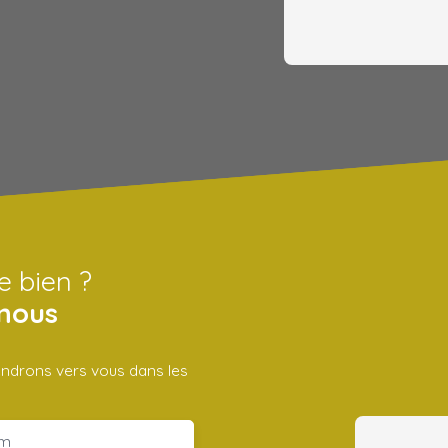
e bien ?
nous
iendrons vers vous dans les
m