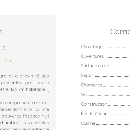
n
Carac
Chauffage
:
5
Ouvertures
:
04 a
Surface au sol
Séjour
ourg et à proximité des
s présentée par votre
Chambres
ffre 123 m² habitable (
WC
nne comprend au rez-de-
Construction
dépendant ainsi qu'une
État intérieur
 trouverez l'espace nuit
s chambres. Les combles
Cuisine
d'aménager une quatrième