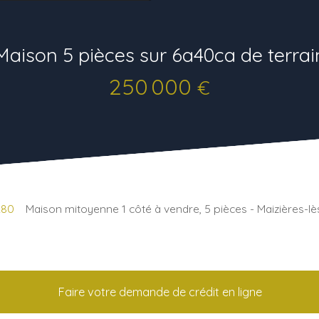
Maison 5 pièces sur 6a40ca de terrai
250 000
€
280
Maison mitoyenne 1 côté à vendre, 5 pièces - Maizières-l
Faire votre demande de crédit en ligne