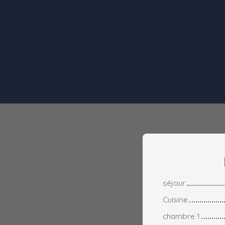
séjour
Cuisine
chambre 1