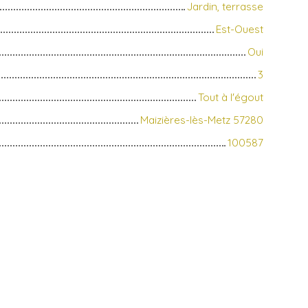
Jardin, terrasse
Est-Ouest
Oui
3
Tout à l'égout
Maizières-lès-Metz 57280
100587