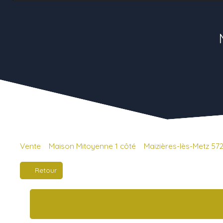
Vente
Maison Mitoyenne 1 côté
Maizières-lès-Metz 57
Retour