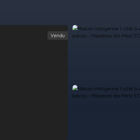
Vendu
il
Acheter
Louer
Vendre
Programmes Neufs
Contact