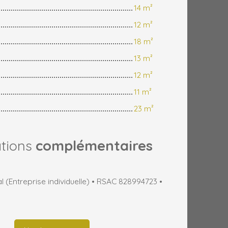
14 m²
12 m²
18 m²
13 m²
12 m²
11 m²
23 m²
ations
complémentaires
(Entreprise individuelle) • RSAC 828994723 •